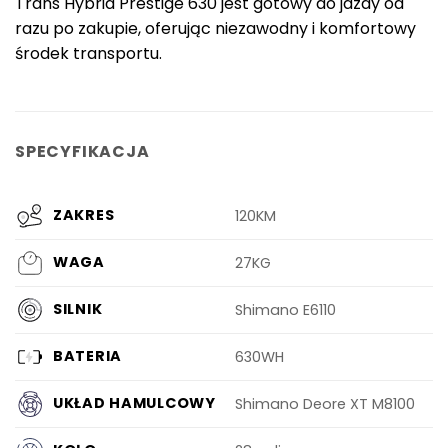
Trans Hybrid Prestige 630 jest gotowy do jazdy od
razu po zakupie, oferując niezawodny i komfortowy
środek transportu.
SPECYFIKACJA
ZAKRES
120KM
WAGA
27KG
SILNIK
Shimano E6110
BATERIA
630WH
UKŁAD HAMULCOWY
Shimano Deore XT M8100