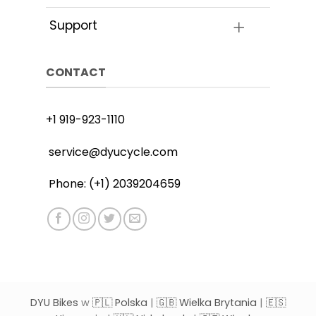
Support
CONTACT
+1 919-923-1110
service@dyucycle.com
Phone: (+1) 2039204659
DYU Bikes
w
🇵🇱 Polska
|
🇬🇧 Wielka Brytania
|
🇪🇸