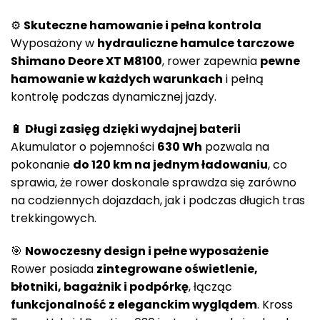
⚙️
Skuteczne hamowanie i pełna kontrola
Wyposażony w
hydrauliczne hamulce tarczowe
Shimano Deore XT M8100
, rower zapewnia
pewne
hamowanie w każdych warunkach
i pełną
kontrolę podczas dynamicznej jazdy.
🔋
Długi zasięg dzięki wydajnej baterii
Akumulator o pojemności
630 Wh
pozwala na
pokonanie
do 120 km na jednym ładowaniu
, co
sprawia, że rower doskonale sprawdza się zarówno
na codziennych dojazdach, jak i podczas długich tras
trekkingowych.
🎯
Nowoczesny design i pełne wyposażenie
Rower posiada
zintegrowane oświetlenie,
błotniki, bagażnik i podpórkę
, łącząc
funkcjonalność z eleganckim wyglądem
. Kross