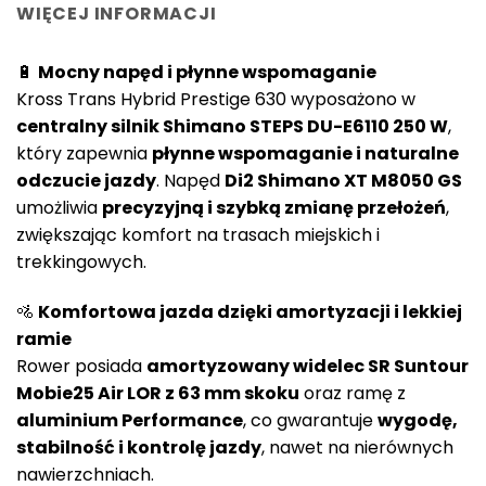
WIĘCEJ INFORMACJI
🔋
Mocny napęd i płynne wspomaganie
Kross Trans Hybrid Prestige 630 wyposażono w
centralny silnik Shimano STEPS DU-E6110 250 W
,
który zapewnia
płynne wspomaganie i naturalne
odczucie jazdy
. Napęd
Di2 Shimano XT M8050 GS
umożliwia
precyzyjną i szybką zmianę przełożeń
,
zwiększając komfort na trasach miejskich i
trekkingowych.
🚵
Komfortowa jazda dzięki amortyzacji i lekkiej
ramie
Rower posiada
amortyzowany widelec SR Suntour
Mobie25 Air LOR z 63 mm skoku
oraz ramę z
aluminium Performance
, co gwarantuje
wygodę,
stabilność i kontrolę jazdy
, nawet na nierównych
nawierzchniach.