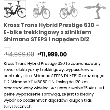
Kross Trans Hybrid Prestige 630 –
E-bike trekkingowy z silnikiem
Shimano STEPS i napędem Di2
Pierwotna
Aktualna
14,999.00
11,999.00
zł
zł
cena
cena
Kross Trans Hybrid Prestige 630 to zaawansowany
wynosiła:
wynosi:
rower elektryczny trekkingowy, wyposażony w
zł14,999.00.
zł11,999.00.
centralny silnik Shimano STEPS DU-E6110 oraz napęd
Di2 Shimano XT M8050 GS.
Zasięg do 120 km,
amortyzowany widelec SR Suntour Mobie25 Air LOR i
pełne wyposażenie sprawiają, że jest to idealny
wybór do codziennych dojazdów i długich tras
turystycznych.