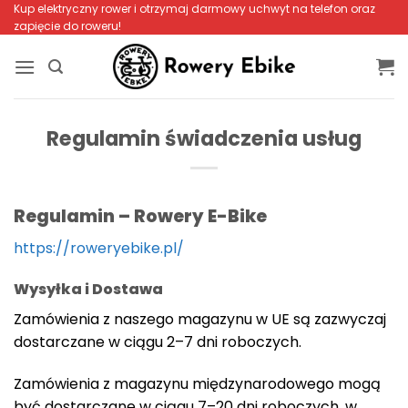
Przewiń
Kup elektryczny rower i otrzymaj darmowy uchwyt na telefon oraz
zapięcie do roweru!
do
zawartości
Regulamin świadczenia usług
Regulamin – Rowery E-Bike
https://roweryebike.pl/
Wysyłka i Dostawa
Zamówienia z naszego magazynu w UE są zazwyczaj
dostarczane w ciągu 2–7 dni roboczych.
Zamówienia z magazynu międzynarodowego mogą
być dostarczane w ciągu 7–20 dni roboczych, w