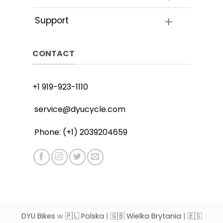
Support
CONTACT
+1 919-923-1110
service@dyucycle.com
Phone: (+1) 2039204659
DYU Bikes
w
🇵🇱 Polska
|
🇬🇧 Wielka Brytania
|
🇪🇸