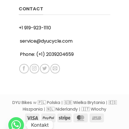
CONTACT
+1 919-923-1110
service@dyucycle.com
Phone: (+1) 2039204659
DYU Bikes
w
🇵🇱 Polska
|
🇬🇧 Wielka Brytania
|
🇪🇸
Hiszpania
|
🇳🇱 Niderlandy
|
🇮🇹 Włochy
Visa
PayPal
Stripe
MasterCard
Cash
On
Kontakt