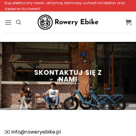
Przewiń
Kup elektryczny rower i otrzymaj darmowy uchwyt na telefon oraz
zapięcie do roweru!
do
zawartości
SKONTAKTUJ SIĘ Z
NAMI
✉️
info@roweryebike.pl