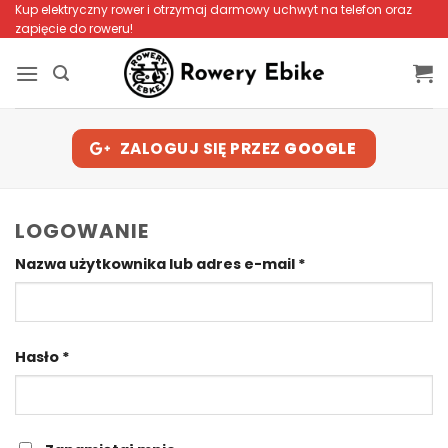
Przewiń
Kup elektryczny rower i otrzymaj darmowy uchwyt na telefon oraz
zapięcie do roweru!
do
zawartości
ZALOGUJ SIĘ PRZEZ
GOOGLE
LOGOWANIE
Wymagane
Nazwa użytkownika lub adres e-mail
*
Wymagane
Hasło
*