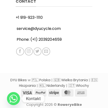
CONTACT
+1 919-923-1110
service@dyucycle.com
Phone: (+1) 2039204659
DYU Bikes
w
🇵🇱 Polska
|
🇬🇧 Wielka Brytania
|
🇪🇸
Hiszpania
|
🇳🇱 Niderlandy
|
🇮🇹 Włochy
Visa
PayPal
Stripe
MasterCard
Cash
On
Kontakt
Delivery
Copyright 2026 ©
RoweryeBike