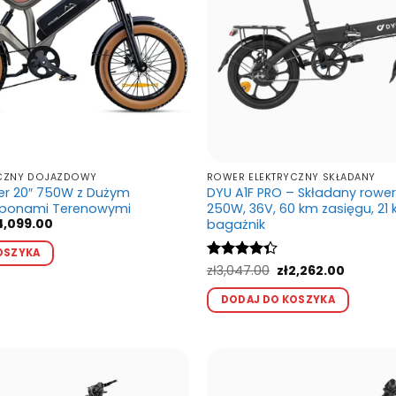
YCZNY DOJAZDOWY
ROWER ELEKTRYCZNY SKŁADANY
r 20″ 750W z Dużym
DYU A1F PRO – Składany rower
Oponami Terenowymi
250W, 36V, 60 km zasięgu, 21 k
erwotna
Aktualna
4,099.00
bagażnik
na
cena
Ten
nosiła:
wynosi:
OSZYKA
produkt
5,099.00.
zł4,099.00.
Pierwotna
Aktualn
Oceniono
zł
3,047.00
zł
2,262.00
ma
cena
cena
4.33
na 5
Ten
wynosiła:
wynosi:
wiele
DODAJ DO KOSZYKA
produ
zł3,047.00.
zł2,262.0
wariantów.
ma
Opcje
wiele
można
waria
wybrać
Opcj