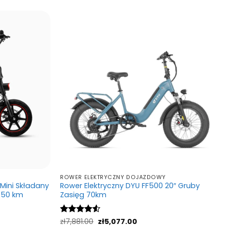
wiele
wariantów.
ntów.
Opcje
e
można
a
wybrać
ać
na
stronie
ie
produktu
ktu
ROWER ELEKTRYCZNY DOJAZDOWY
 Mini Składany
Rower Elektryczny DYU FF500 20″ Gruby
o 50 km
Zasięg 70km
a
Pierwotna
Aktualna
Oceniono
zł
7,881.00
zł
5,077.00