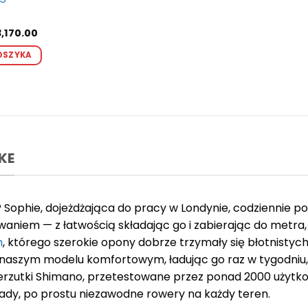
erwotna
Aktualna
3,170.00
na
cena
Ten
nosiła:
wynosi:
OSZYKA
produkt
,672.00.
zł3,170.00.
ma
wiele
wariantów.
Opcje
można
wybrać
KE
na
stronie
produktu
nii? Sophie, dojeżdżająca do pracy w Londynie, codzienni
aniem — z łatwością składając go i zabierając do metra,
m
, którego szerokie opony dobrze trzymały się błotnistyc
naszym modelu komfortowym, ładując go raz w tygodniu, 
erzutki Shimano, przetestowane przez ponad 2000 użytkow
ady, po prostu niezawodne rowery na każdy teren.