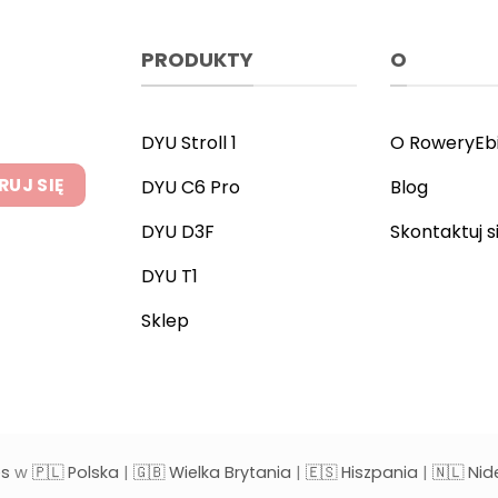
PRODUKTY
O
DYU Stroll 1
O RoweryEb
DYU C6 Pro
Blog
DYU D3F
Skontaktuj s
DYU T1
Sklep
es
w
🇵🇱 Polska
|
🇬🇧 Wielka Brytania
|
🇪🇸 Hiszpania
|
🇳🇱 Nid