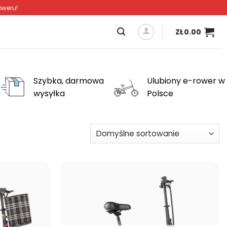
oweru!
ZŁ
0.00
Szybka, darmowa
Ulubiony e-rower w
wysyłka
Polsce