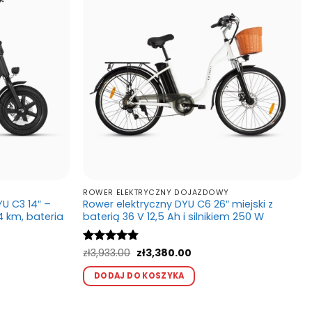
a
można
ać
wybrać
na
ie
stronie
ktu
produktu
ROWER ELEKTRYCZNY DOJAZDOWY
U C3 14″ –
Rower elektryczny DYU C6 26″ miejski z
34 km, bateria
baterią 36 V 12,5 Ah i silnikiem 250 W
Pierwotna
Aktualna
Oceniono
zł
3,933.00
zł
3,380.00
cena
cena
4.75
na 5
a
Ten
wynosiła:
wynosi:
DODAJ DO KOSZYKA
produkt
zł3,933.00.
zł3,380.00.
kt
00.
ma