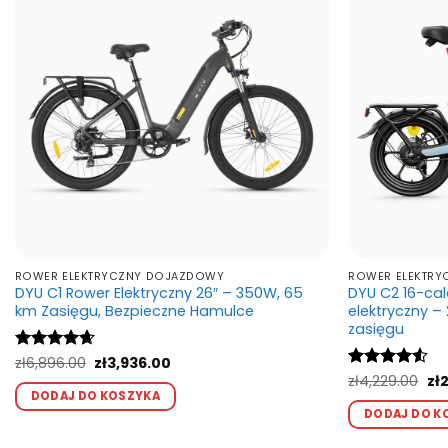
wybrać
na
stronie
produktu
ROWER ELEKTRYCZNY DOJAZDOWY
ROWER ELEKTRY
DYU C1 Rower Elektryczny 26″ – 350W, 65
DYU C2 16-ca
km Zasięgu, Bezpieczne Hamulce
elektryczny –
zasięgu
Pierwotna
Aktualna
Oceniono
zł
6,896.00
zł
3,936.00
cena
cena
4.67
na 5
Ten
Pi
Oceniono
zł
4,229.00
zł
2
wynosiła:
wynosi:
ce
4.5
na 5
DODAJ DO KOSZYKA
produkt
zł6,896.00.
zł3,936.00.
wyn
DODAJ DO K
zł4
ma