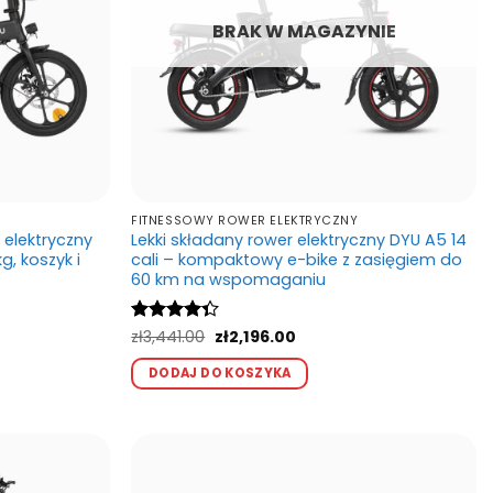
BRAK W MAGAZYNIE
FITNESSOWY ROWER ELEKTRYCZNY
 elektryczny
Lekki składany rower elektryczny DYU A5 14
g, koszyk i
cali – kompaktowy e-bike z zasięgiem do
60 km na wspomaganiu
a
Pierwotna
Aktualna
Oceniono
zł
3,441.00
zł
2,196.00
cena
cena
4.33
na 5
Ten
wynosiła:
wynosi:
DODAJ DO KOSZYKA
kt
produkt
0.
zł3,441.00.
zł2,196.00.
ma
wiele
ntów.
wariantów.
e
Opcje