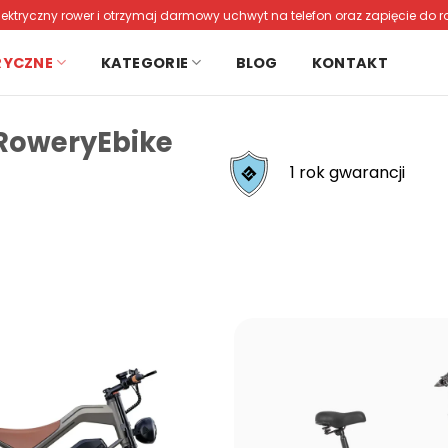
lektryczny rower i otrzymaj darmowy uchwyt na telefon oraz zapięcie do r
RYCZNE
KATEGORIE
BLOG
KONTAKT
 RoweryEbike
1 rok gwarancji