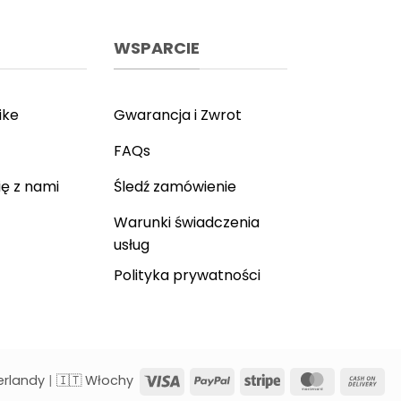
WSPARCIE
ike
Gwarancja i Zwrot
FAQs
ię z nami
Śledź zamówienie
Warunki świadczenia
usług
Polityka prywatności
Visa
PayPal
Stripe
MasterCar
Ca
erlandy
|
🇮🇹 Włochy
On