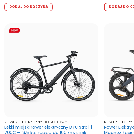
cena
cena
ce
4
na 5
4.5
na 5
Ten
wynosiła:
wynosi:
wyn
DODAJ DO KOSZYKA
DODAJ DO K
produkt
zł4,431.00.
zł3,936.00.
zł4
ma
wiele
wariantów.
Opcje
można
wybrać
na
stronie
produktu
ROWER ELEKTRYCZNY DOJAZDOWY
ROWER ELEKTRY
Lekki miejski rower elektryczny DYU Stroll 1
Rower Elektry
700C – 19,5 kg, zasięg do 100 km, silnik
Magnez Zasi