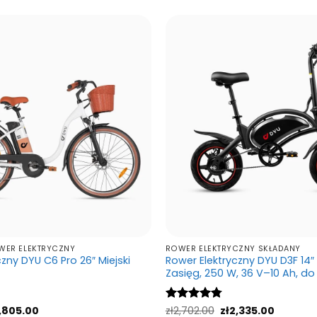
wiele
wiele
wariantów.
waria
Opcje
Opcj
można
możn
wybrać
wybr
na
na
stronie
stron
produktu
produ
WER ELEKTRYCZNY
ROWER ELEKTRYCZNY SKŁADANY
zny DYU C6 Pro 26″ Miejski
Rower Elektryczny DYU D3F 14″
Zasięg, 250 W, 36 V–10 Ah, d
rwotna
Aktualna
Pierwotna
Aktualn
,805.00
Oceniono
zł
2,702.00
zł
2,335.00