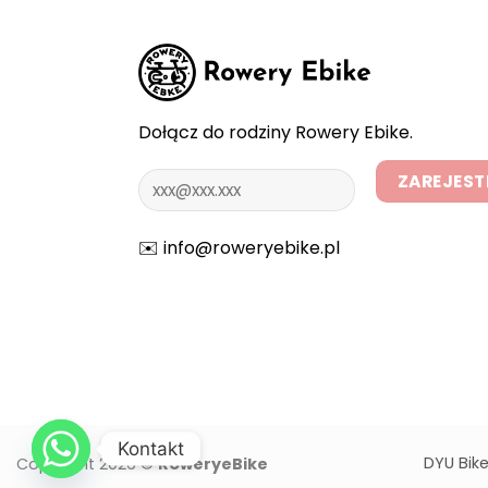
Dołącz do rodziny Rowery Ebike.
✉️
info@roweryebike.pl
Kontakt
DYU Bik
Copyright 2026 ©
RoweryeBike