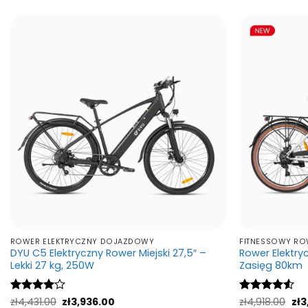
wiele
wariantów.
Opcje
można
wybrać
na
stronie
produktu
ROWER ELEKTRYCZNY DOJAZDOWY
FITNESSOWY RO
DYU C5 Elektryczny Rower Miejski 27,5″ –
Rower Elektryc
Lekki 27 kg, 250W
Zasięg 80km
Pierwotna
Aktualna
Pie
Oceniono
zł
4,431.00
zł
3,936.00
Oceniono
zł
4,918.00
zł
3