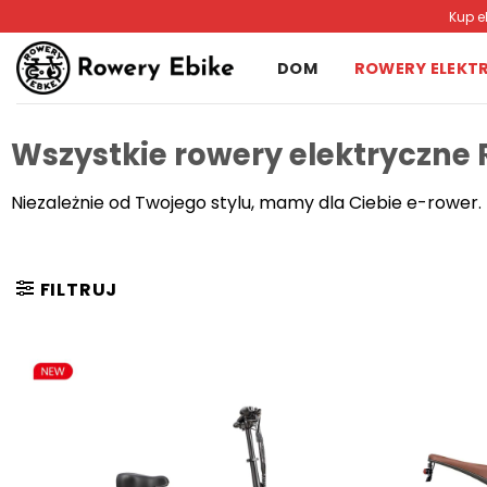
Przewiń
Kup e
do
zawartości
DOM
ROWERY ELEKT
Wszystkie rowery elektryczne
Niezależnie od Twojego stylu, mamy dla Ciebie e-rower.
FILTRUJ