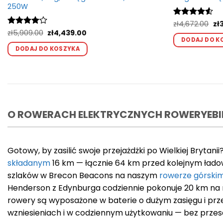
250W
Pi
Oceniono
zł
4,672.00
zł
ce
4.5
na 5
Pierwotna
Aktualna
Oceniono
zł
5,909.00
zł
4,439.00
wy
cena
cena
4
na 5
DODAJ DO K
Ten
zł4
wynosiła:
wynosi:
DODAJ DO KOSZYKA
produkt
zł5,909.00.
zł4,439.00.
ma
wiele
wariantów.
Opcje
można
O ROWERACH ELEKTRYCZNYCH ROWERYEBI
wybrać
na
stronie
Gotowy, by zasilić swoje przejażdżki po Wielkiej Bryta
produktu
składanym
16 km — łącznie 64 km przed kolejnym ładow
szlaków w Brecon Beacons na naszym
rowerze górski
Henderson z Edynburga codziennie pokonuje 20 km na 
rowery są wyposażone w baterie o dużym zasięgu i prz
wzniesieniach i w codziennym użytkowaniu — bez przes