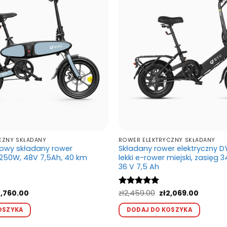
na
możn
stronie
wybr
produktu
na
stron
produ
CZNY SKŁADANY
ROWER ELEKTRYCZNY SKŁADANY
lowy składany rower
Składany rower elektryczny DY
 250W, 48V 7,5Ah, 40 km
lekki e-rower miejski, zasięg 
36 V 7,5 Ah
erwotna
Aktualna
Pierwotna
Aktualn
,760.00
Oceniono
zł
2,459.00
5
zł
2,069.00
na
cena
cena
cena
na 5
Ten
Ten
osiła:
wynosi:
wynosiła:
wynosi:
OSZYKA
DODAJ DO KOSZYKA
produkt
produ
,229.00.
zł2,760.00.
zł2,459.00.
zł2,069.
ma
ma