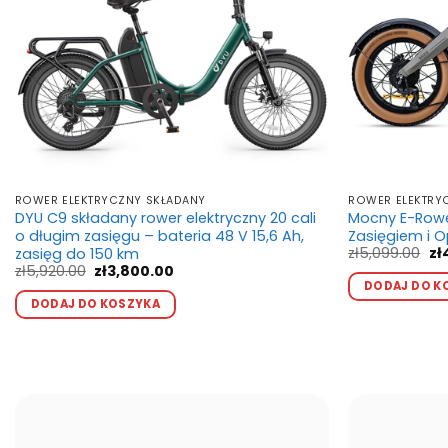
ROWER ELEKTRYCZNY SKŁADANY
ROWER ELEKTR
DYU C9 składany rower elektryczny 20 cali
Mocny E-Rowe
o długim zasięgu – bateria 48 V 15,6 Ah,
Zasięgiem i 
Pi
zł
5,099.00
zł
zasięg do 150 km
ce
Pierwotna
Aktualna
zł
5,920.00
zł
3,800.00
wy
cena
cena
DODAJ DO K
Ten
zł
wynosiła:
wynosi:
DODAJ DO KOSZYKA
produkt
zł5,920.00.
zł3,800.00.
ma
wiele
wariantów.
Opcje
można