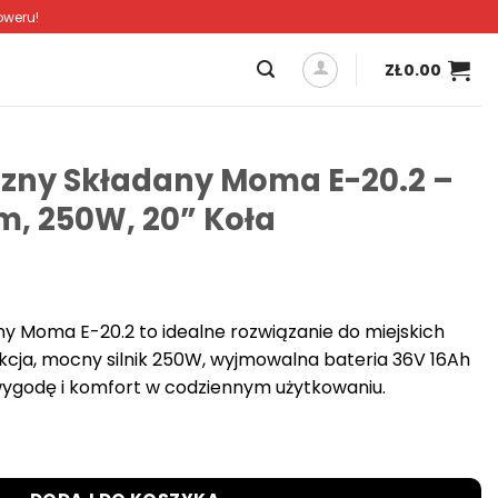
oweru!
ZŁ
0.00
czny Składany Moma E-20.2 –
m, 250W, 20” Koła
ny Moma E-20.2 to idealne rozwiązanie do miejskich
kcja, mocny silnik 250W, wyjmowalna bateria 36V 16Ah
wygodę i komfort w codziennym użytkowaniu.
ładany Moma E-20.2 – Zasięg do 80 km, 250W, 20” Koła