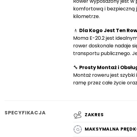
Rower wyposażony jest w p
komfortową i bezpieczną j
kilometrze.
🚶
Dla Kogo Jest Ten Ro
Moma E-20.2 jest idealnym
rower doskonale nadaje si
transportu publicznego. Je
🔧
Prosty Montaż i Obsłu
Montaż roweru jest szybki
ramę przez całe życie ora
SPECYFIKACJA
ZAKRES
MAKSYMALNA PRĘDK