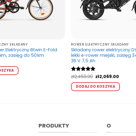
CZNY SKŁADANY
ROWER ELEKTRYCZNY SKŁADANY
r Elektryczny Btwin E-Fold
Składany rower elektryczny DY
 Nm, zasięg do 50 km
lekki e-rower miejski, zasięg 
36 V 7,5 Ah
Ten
OSZYKA
produkt
Pierwotna
Aktualn
Oceniono
zł
2,459.00
5
zł
2,069.00
ma
cena
cena
na 5
Ten
wynosiła:
wynosi:
wiele
DODAJ DO KOSZYKA
produ
zł2,459.00.
zł2,069.
wariantów.
ma
Opcje
wiele
można
waria
wybrać
Opcj
na
możn
PRODUKTY
O
stronie
wybr
produktu