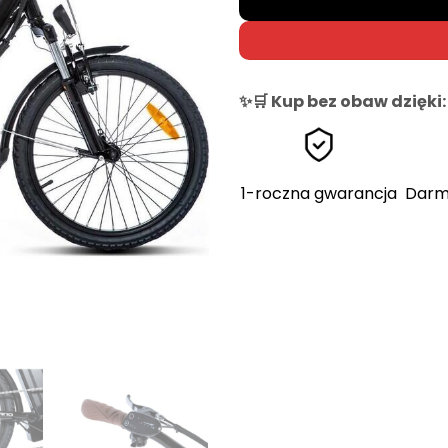
✨🛒 Kup bez obaw dzięki:
1-roczna gwarancja
Darm