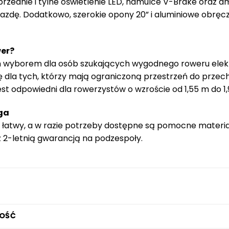
rzednie i tylne oświetlenie LED, hamulce V-Brake oraz 
azdę. Dodatkowo, szerokie opony 20” i aluminiowe obręc
wer?
 wyborem dla osób szukających wygodnego roweru elektry
ę dla tych, którzy mają ograniczoną przestrzeń do przech
st odpowiedni dla rowerzystów o wzroście od 1,55 m do 1,
ga
 i łatwy, a w razie potrzeby dostępne są pomocne materia
z 2-letnią gwarancją na podzespoły.
OŚĆ