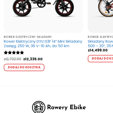
ROWER ELEKTRYCZNY SKŁADANY
ROWER ELEKTRY
Rower Elektryczny DYU D3F 14″ Mini Składany
Składany Rowe
Zasięg, 250 W, 36 V–10 Ah, do 50 km
500 – 20″, 35
zł
4,499.00
Pierwotna
Aktualna
DODAJ DO K
Oceniono
zł
2,702.00
zł
2,335.00
cena
cena
4.75
na 5
Ten
wynosiła:
wynosi:
DODAJ DO KOSZYKA
produkt
zł2,702.00.
zł2,335.00.
ma
wiele
wariantów.
Opcje
można
wybrać
na