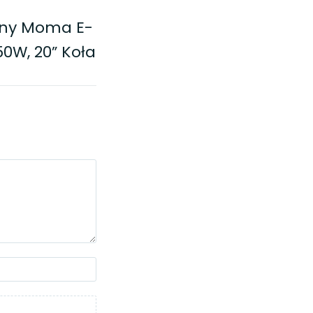
any Moma E-
50W, 20” Koła