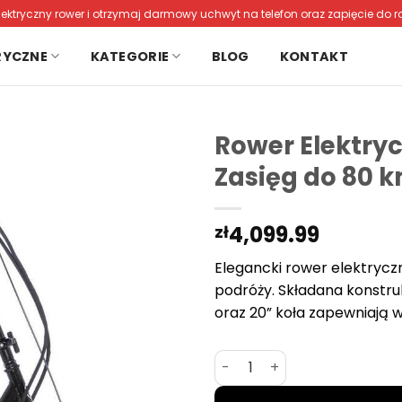
lektryczny rower i otrzymaj darmowy uchwyt na telefon oraz zapięcie do r
RYCZNE
KATEGORIE
BLOG
KONTAKT
Rower Elektry
Zasięg do 80 k
4,099.99
zł
Elegancki rower elektrycz
podróży. Składana konstru
oraz 20” koła zapewniają 
ilość Rower Elektryczny Sk