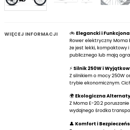
🚲
Elegancki i Funkcjona
WIĘCEJ INFORMACJI
Rower elektryczny Moma E
że jest lekki, kompaktowy 
publicznego lub mają ogr
⚡
Silnik 250W i Wyjątkow
Z silnikiem o mocy 250W 
trybie ekonomicznym. Cich
🌍
Ekologiczna Alternat
Z Moma E-20.2 poruszanie si
wydajnego środka transpor
👤
Komfort i Bezpieczeń