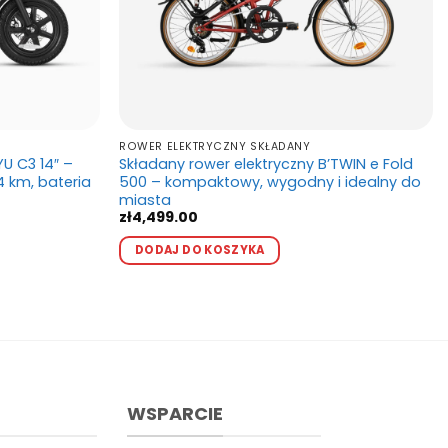
ROWER ELEKTRYCZNY SKŁADANY
U C3 14″ –
Składany rower elektryczny B’TWIN e Fold
34 km, bateria
500 – kompaktowy, wygodny i idealny do
miasta
zł
4,499.00
Ten
a
DODAJ DO KOSZYKA
produkt
ma
kt
00.
wiele
wariantów.
Opcje
ntów.
można
e
wybrać
a
WSPARCIE
na
ać
stronie