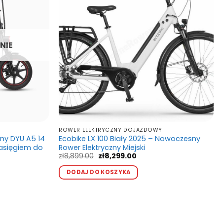
NIE
ROWER ELEKTRYCZNY DOJAZDOWY
zny DYU A5 14
Ecobike LX 100 Biały 2025 – Nowoczesny
zasięgiem do
Rower Elektryczny Miejski
Pierwotna
Aktualna
zł
8,899.00
zł
8,299.00
cena
cena
Ten
wynosiła:
wynosi:
DODAJ DO KOSZYKA
produkt
zł8,899.00.
zł8,299.00.
ma
wiele
kt
.
wariantów.