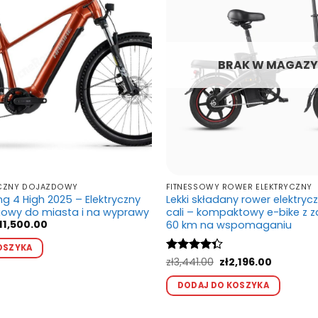
BRAK W MAGAZY
YCZNY DOJAZDOWY
FITNESSOWY ROWER ELEKTRYCZNY
ng 4 High 2025 – Elektryczny
Lekki składany rower elektryc
ngowy do miasta i na wyprawy
cali – kompaktowy e-bike z 
erwotna
Aktualna
11,500.00
60 km na wspomaganiu
ena
cena
Ten
nosiła:
wynosi:
OSZYKA
produkt
14,999.00.
zł11,500.00.
Pierwotna
Aktualna
Oceniono
zł
3,441.00
zł
2,196.00
ma
cena
cena
4.33
na 5
Ten
wynosiła:
wynosi:
wiele
DODAJ DO KOSZYKA
produ
zł3,441.00.
zł2,196.00
wariantów.
ma