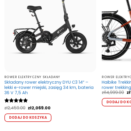
ROWER ELEKTRYCZNY SKŁADANY
ROWER ELEKTR
Składany rower elektryczny DYU C3 14″ –
Haibike Trekki
lekki e-rower miejski, zasięg 34 km, bateria
rower trekki
Pi
zł
14,999.00
zł
36 V 7,5 Ah
c
wy
DODAJ DO K
zł
Pierwotna
Aktualna
Oceniono
zł
2,459.00
5
zł
2,069.00
cena
cena
na 5
Ten
wynosiła:
wynosi:
DODAJ DO KOSZYKA
produkt
zł2,459.00.
zł2,069.00.
ma