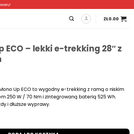
oweru!
ZŁ
0.00
ECO – lekki e-trekking 28″ z
h
Mono Up ECO to wygodny e-trekking z ramą o niskim
em 250 W / 70 Nm i zintegrowaną baterią 525 Wh.
dy i dłuższe wyprawy.
ekki e-trekking 28″ z baterią 525 Wh