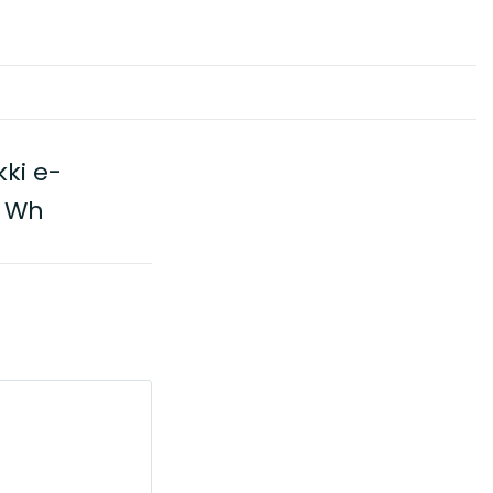
ki e-
5 Wh