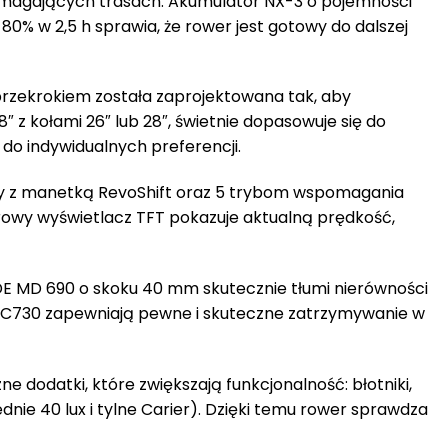
ymagających trasach. Akumulator NX-3 o pojemności
0% w 2,5 h sprawia, że rower jest gotowy do dalszej
zekrokiem została zaprojektowana tak, aby
 z kołami 26″ lub 28″, świetnie dopasowuje się do
o indywidualnych preferencji.
ey z manetką RevoShift oraz 5 trybom wspomagania
lorowy wyświetlacz TFT pokazuje aktualną prędkość,
 MD 690 o skoku 40 mm skutecznie tłumi nierówności
SC730 zapewniają pewne i skuteczne zatrzymywanie w
dodatki, które zwiększają funkcjonalność: błotniki,
nie 40 lux i tylne Carier). Dzięki temu rower sprawdza