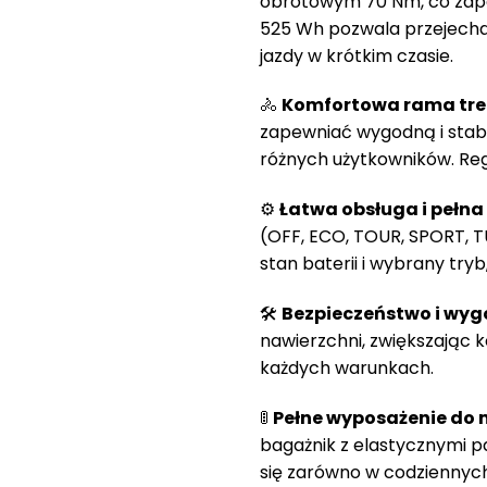
obrotowym 70 Nm, co zape
525 Wh pozwala przejechać
jazdy w krótkim czasie.
🚴
Komfortowa rama tre
zapewniać wygodną i stabil
różnych użytkowników. Re
⚙
Łatwa obsługa i pełna
(OFF, ECO, TOUR, SPORT, TU
stan baterii i wybrany try
🛠
Bezpieczeństwo i wyg
nawierzchni, zwiększając
każdych warunkach.
🚦
Pełne wyposażenie do m
bagażnik z elastycznymi pa
się zarówno w codziennych 