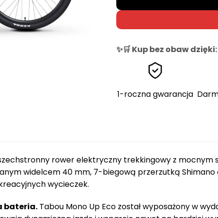
✨🛒 Kup bez obaw dzięki:
1-roczna gwarancja
Darm
zechstronny rower elektryczny trekkingowy z mocnym si
nym widelcem 40 mm, 7-biegową przerzutką Shimano or
kreacyjnych wycieczek.
a bateria.
Tabou Mono Up Eco został wyposażony w wyda