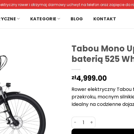
lektryczny rower i otrzymaj darmowy uchwyt na telefon oraz zapięcie do r
RYCZNE
KATEGORIE
BLOG
KONTAKT
Tabou Mono Up 
baterią 525 W
4,999.00
zł
Rower elektryczny Tabou 
przekroku, mocnym silniki
Idealny na codzienne dojaz
ilość Tabou Mono Up ECO – l