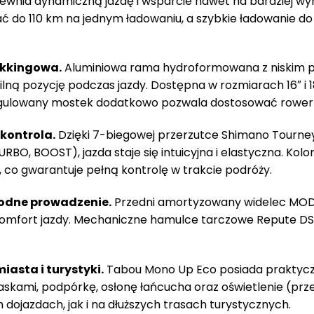
wnia dynamiczną jazdę i wsparcie nawet na bardziej w
 do 110 km na jednym ładowaniu, a szybkie ładowanie do 8
kkingowa.
Aluminiowa rama hydroformowana z niskim pr
ną pozycję podczas jazdy. Dostępna w rozmiarach 16″ i 18″
gulowany mostek dodatkowo pozwala dostosować rower d
 kontrola.
Dzięki 7-biegowej przerzutce Shimano Tourn
RBO, BOOST), jazda staje się intuicyjna i elastyczna. Ko
b, co gwarantuje pełną kontrolę w trakcie podróży.
odne prowadzenie.
Przedni amortyzowany widelec MODE
 komfort jazdy. Mechaniczne hamulce tarczowe Repute D
iasta i turystyki.
Tabou Mono Up Eco posiada praktyczne 
skami, podpórkę, osłonę łańcucha oraz oświetlenie (przed
dojazdach, jak i na dłuższych trasach turystycznych.