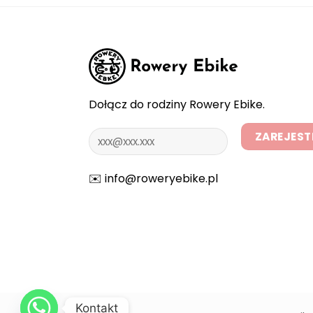
wiele
wariantów.
Opcje
można
wybrać
na
stronie
Dołącz do rodziny Rowery Ebike.
produktu
✉️
info@roweryebike.pl
Kontakt