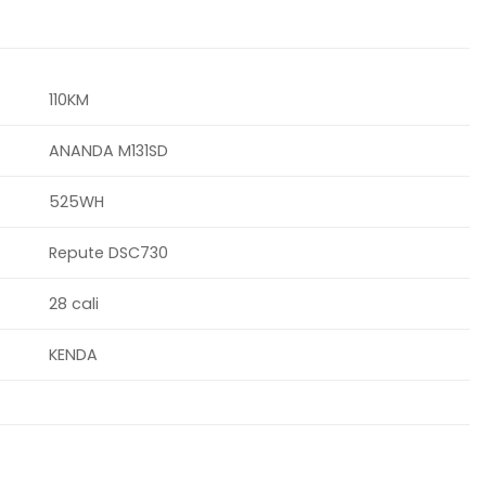
110KM
ANANDA M131SD
525WH
Repute DSC730
28 cali
KENDA