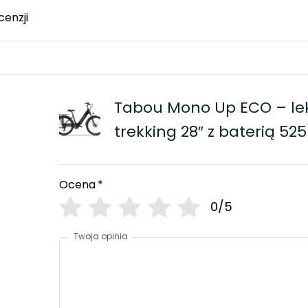
cenzji
Tabou Mono Up ECO – lek
trekking 28″ z baterią 52
Ocena
*
0/5
Twoja opinia