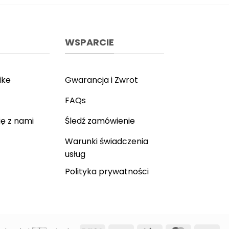
Opcje
można
ntów.
wybrać
e
na
a
WSPARCIE
stronie
ać
produktu
ie
ike
Gwarancja i Zwrot
ktu
FAQs
ię z nami
Śledź zamówienie
Warunki świadczenia
usług
Polityka prywatności