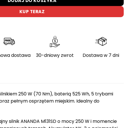
DODAJ DO KOSZYKA
KUP TERAZ
owa dostawa
30-dniowy zwrot
Dostawa w 7 dni
lnikiem 250 W (70 Nm), baterią 525 Wh, 5 trybami
az pełnym osprzętem miejskim. Idealny do
jny silnik ANANDA M131SD o mocy 250 W i momencie