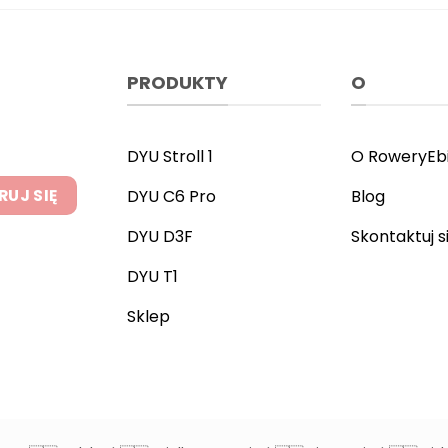
Opcje
wiele
można
waria
wybrać
Opcj
na
możn
PRODUKTY
O
stronie
wybr
produktu
na
stron
DYU Stroll 1
O RoweryEb
produ
DYU C6 Pro
Blog
DYU D3F
Skontaktuj s
DYU T1
Sklep