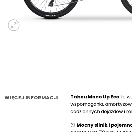
Tabou Mono Up Eco
to ws
WIĘCEJ INFORMACJI
wspomagania, amortyzowa
codziennych dojazdów i re
😊
Mocny silnik i pojemn