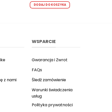
na 5
Ten
DODAJ DO KOSZYKA
produkt
kt
ma
wiele
wariantów.
ntów.
Opcje
e
można
a
WSPARCIE
wybrać
ać
na
stronie
ie
produktu
ike
Gwarancja i Zwrot
ktu
FAQs
ię z nami
Śledź zamówienie
Warunki świadczenia
usług
Polityka prywatności