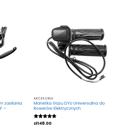
AKCESORIA
m zasilania
Manetka Gazu DYU Uniwersalna do
F –
Rowerów Elektrycznych
Oceniono
zł
148.00
5