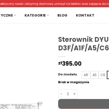
lektryczny rower i otrzymaj darmowy uchwyt na telefon oraz zapięcie do r
RYCZNE
KATEGORIE
BLOG
KONTAKT
Sterownik DYU
D3F/A1F/A5/C6
395.00
zł
Do modelu
A1F
A5
C6
Brak w magazynie
ilość Sterownik DYU do Mod