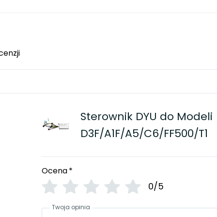
cenzji
Sterownik DYU do Modeli
D3F/A1F/A5/C6/FF500/T1
Ocena
*
0/5
Twoja opinia