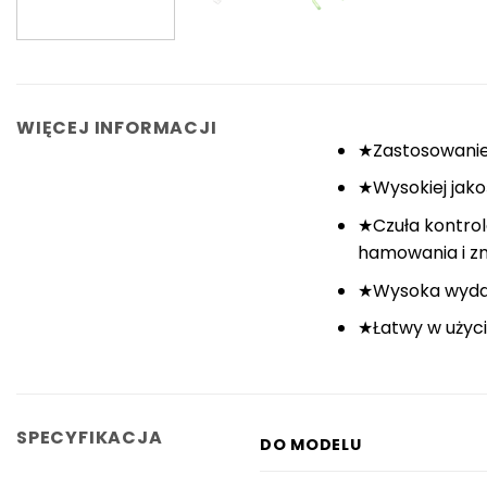
WIĘCEJ INFORMACJI
★Zastosowanie
★Wysokiej jakoś
★Czuła kontrol
hamowania i zm
★Wysoka wydajn
★Łatwy w użyci
SPECYFIKACJA
DO MODELU