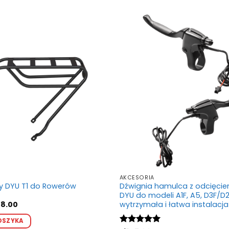
AKCESORIA
ny DYU T1 do Rowerów
Dźwignia hamulca z odcięcie
DYU do modeli A1F, A5, D3F/D2
wotna
Aktualna
8.00
wytrzymała i łatwa instalacja
a
cena
siła:
wynosi:
OSZYKA
0.00.
zł488.00.