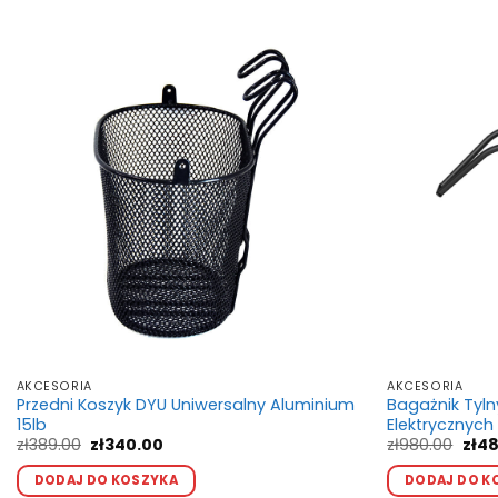
AKCESORIA
AKCESORIA
Przedni Koszyk DYU Uniwersalny Aluminium
Bagażnik Tyl
15lb
Elektrycznych
Pierwotna
Aktualna
Pier
zł
389.00
zł
340.00
zł
980.00
zł
48
cena
cena
cen
wynosiła:
wynosi:
wyno
DODAJ DO KOSZYKA
DODAJ DO K
zł389.00.
zł340.00.
zł98