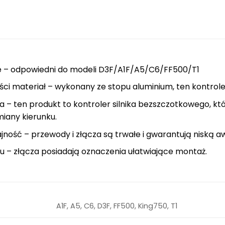
 – odpowiedni do modeli D3F/A1F/A5/C6/FF500/T1
ci materiał – wykonany ze stopu aluminium, ten kontroler
a – ten produkt to kontroler silnika bezszczotkowego, k
iany kierunku.
ość – przewody i złącza są trwałe i gwarantują niską a
u – złącza posiadają oznaczenia ułatwiające montaż.
A1F, A5, C6, D3F, FF500, King750, T1