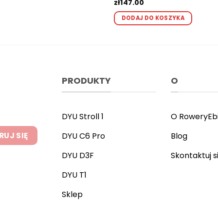
Oceniono
zł
147.00
5
na 5
Ten
DODAJ DO KOSZYKA
produ
ma
wiele
waria
Opcj
możn
PRODUKTY
O
wybr
na
stron
DYU Stroll 1
O RoweryEb
produ
DYU C6 Pro
Blog
DYU D3F
Skontaktuj s
DYU T1
Sklep