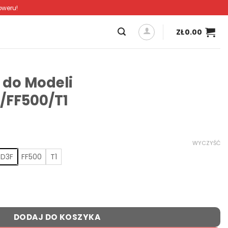
oweru!
ZŁ
0.00
 do Modeli
/FF500/T1
WYCZYŚĆ
D3F
FF500
T1
eli D3F/A1F/A5/C6/FF500/T1
DODAJ DO KOSZYKA