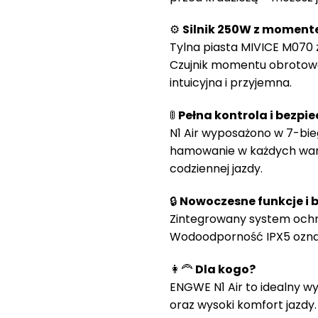
⚙️
Silnik 250W z momen
Tylna piasta MIVICE M070 
Czujnik momentu obrotowe
intuicyjna i przyjemna.
🚦
Pełna kontrola i bezpi
N1 Air wyposażono w 7-bi
hamowanie w każdych warun
codziennej jazdy.
🔒
Nowoczesne funkcje i
Zintegrowany system ochro
Wodoodporność IPX5 oznacz
👩‍🦰
Dla kogo?
ENGWE N1 Air to idealny wy
oraz wysoki komfort jazdy