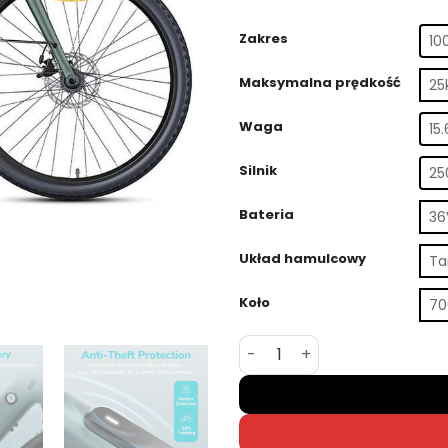
Zakres
10
Maksymalna prędkość
25
Waga
15
Silnik
2
Bateria
36
Układ hamulcowy
Ta
Koło
70
ilość ENGWE N1 Air – ultra