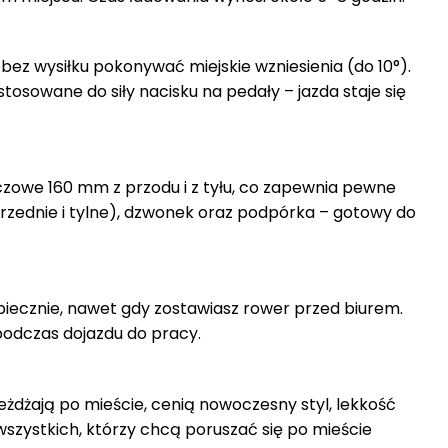
ez wysiłku pokonywać miejskie wzniesienia (do 10°).
owane do siły nacisku na pedały – jazda staje się
owe 160 mm z przodu i z tyłu, co zapewnia pewne
rzednie i tylne), dzwonek oraz podpórka – gotowy do
piecznie, nawet gdy zostawiasz rower przed biurem.
podczas dojazdu do pracy.
eżdżają po mieście, cenią nowoczesny styl, lekkość
szystkich, którzy chcą poruszać się po mieście