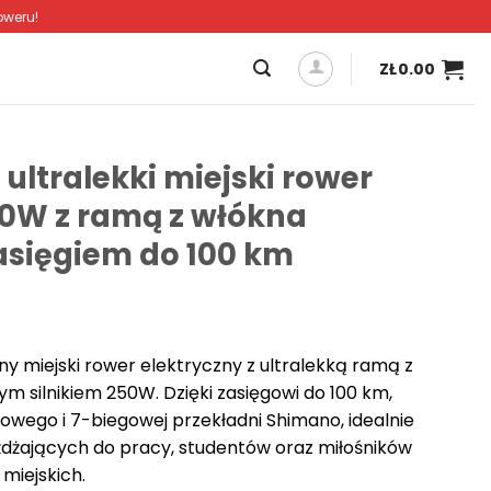
oweru!
ZŁ
0.00
 ultralekki miejski rower
50W z ramą z włókna
asięgiem do 100 km
y miejski rower elektryczny z ultralekką ramą z
 silnikiem 250W. Dzięki zasięgowi do 100 km,
wego i 7-biegowej przekładni Shimano, idealnie
eżdżających do pracy, studentów oraz miłośników
 miejskich.