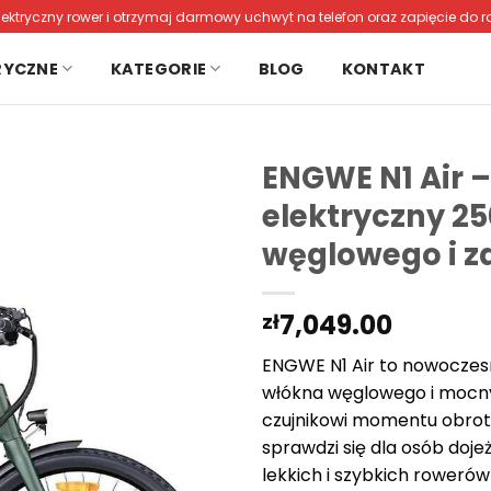
lektryczny rower i otrzymaj darmowy uchwyt na telefon oraz zapięcie do r
RYCZNE
KATEGORIE
BLOG
KONTAKT
ENGWE N1 Air –
elektryczny 2
węglowego i z
7,049.00
zł
ENGWE N1 Air to nowoczesn
włókna węglowego i mocnym
czujnikowi momentu obroto
sprawdzi się dla osób doj
lekkich i szybkich rowerów