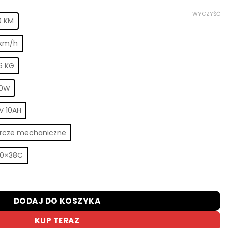
WYCZYŚĆ
0 KM
km/h
.6 KG
50W
V 10AH
rcze mechaniczne
0×38C
lekki miejski rower elektryczny 250W z ramą z włókna węglo
DODAJ DO KOSZYKA
KUP TERAZ