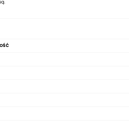
są.
OŚĆ