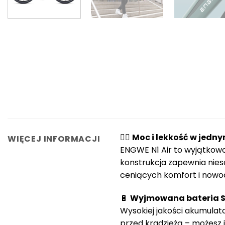
🚴‍♂️
Moc i lekkość w jedn
WIĘCEJ INFORMACJI
ENGWE N1 Air to wyjątkowo
konstrukcja zapewnia nies
ceniących komfort i nowo
🔋
Wyjmowana bateria 
Wysokiej jakości akumulat
przed kradzieżą – możesz 