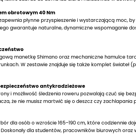
tem obrotowym 40 Nm
zapewnia płynne przyspieszenie i wystarczającą moc, by b
go gwarantuje naturalne, dynamiczne wspomaganie dostos
eczeństwo
egową manetkę Shimano oraz mechaniczne hamulce tarcz
kach. W zestawie znajduje się także komplet świateł (p
 bezpieczeństwo antykradzieżowe
ny i możliwość śledzenia roweru pozwalają czuć się bez
a, że nie musisz martwić się o deszcz czy zachlapania 
bór dla osób o wzroście 165–190 cm, które codziennie doj
. Doskonały dla studentów, pracowników biurowych oraz w