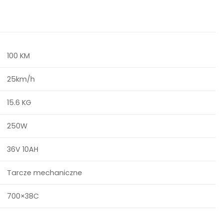
100 KM
25km/h
15.6 KG
250W
36V 10AH
Tarcze mechaniczne
700×38C