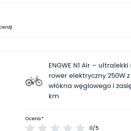
cenzji
ENGWE N1 Air – ultralekki 
rower elektryczny 250W z
włókna węglowego i zasi
km
Ocena
*
0/5