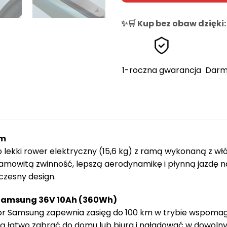
✨🛒 Kup bez obaw dzięki:
1-roczna gwarancja
Darm
ym
 lekki rower elektryczny (15,6 kg) z ramą wykonaną z wł
amowitą zwinność, lepszą aerodynamikę i płynną jazdę n
czesny design.
Samsung 36V 10Ah (360Wh)
or Samsung zapewnia zasięg do 100 km w trybie wspomaga
ją łatwo zabrać do domu lub biura i naładować w dowolny