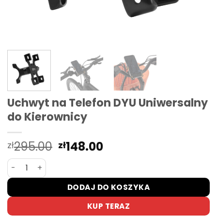
Uchwyt na Telefon DYU Uniwersalny
do Kierownicy
Pierwotna
Aktualna
295.00
148.00
zł
zł
cena
cena
ilość Uchwyt na Telefon DYU Uniwersalny do Kierownicy
wynosiła:
wynosi:
zł295.00.
zł148.00.
DODAJ DO KOSZYKA
KUP TERAZ