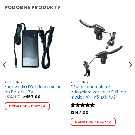
PODOBNE PRODUKTY
AKCESORIA
AKCESORIA
Ładowarka DYU Uniwersalna
Dźwignia hamulca z
do Baterii 36V
odcięciem zasilania DYU do
Pierwotna
Aktualna
zł
241.00
zł
197.00
modeli A1F, A5, D3F/D2F –
cena
cena
Ten
wytrzymała i łatwa instalacja
wynosiła:
wynosi:
DODAJ DO KOSZYKA
kt
produkt
zł241.00.
zł197.00.
Oceniono
zł
147.00
5
ma
na 5
Ten
wiele
DODAJ DO KOSZYKA
produkt
ntów.
wariantów.
ma
Opcje