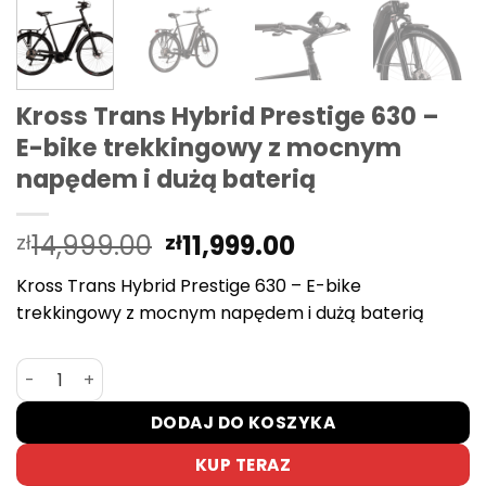
Kross Trans Hybrid Prestige 630 –
E-bike trekkingowy z mocnym
napędem i dużą baterią
Pierwotna
Aktualna
14,999.00
11,999.00
zł
zł
cena
cena
Kross Trans Hybrid Prestige 630 – E-bike
wynosiła:
wynosi:
trekkingowy z mocnym napędem i dużą baterią
zł14,999.00.
zł11,999.00.
ilość Kross Trans Hybrid Prestige 630 – E-bike trekkin
DODAJ DO KOSZYKA
KUP TERAZ