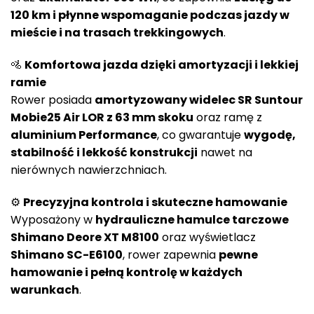
120 km i płynne wspomaganie podczas jazdy w
mieście i na trasach trekkingowych
.
🚵
Komfortowa jazda dzięki amortyzacji i lekkiej
ramie
Rower posiada
amortyzowany widelec SR Suntour
Mobie25 Air LOR z 63 mm skoku
oraz ramę z
aluminium Performance
, co gwarantuje
wygodę,
stabilność i lekkość konstrukcji
nawet na
nierównych nawierzchniach.
⚙️
Precyzyjna kontrola i skuteczne hamowanie
Wyposażony w
hydrauliczne hamulce tarczowe
Shimano Deore XT M8100
oraz wyświetlacz
Shimano SC-E6100
, rower zapewnia
pewne
hamowanie i pełną kontrolę w każdych
warunkach
.