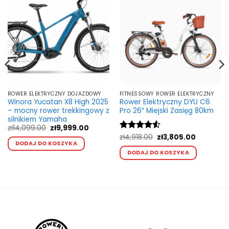
ROWER ELEKTRYCZNY DOJAZDOWY
FITNESSOWY ROWER ELEKTRYCZNY
Winora Yucatan X8 High 2025
Rower Elektryczny DYU C6
– mocny rower trekkingowy z
Pro 26″ Miejski Zasięg 80km
silnikiem Yamaha
a
Pierwotna
Aktualna
zł
14,099.00
zł
9,999.00
cena
cena
Ten
Pierwotna
Aktualna
Oceniono
zł
4,918.00
zł
3,805.00
wynosiła:
wynosi:
cena
cena
DODAJ DO KOSZYKA
4.5
na 5
Ten
kt
produkt
.00.
zł14,099.00.
zł9,999.00.
wynosiła:
wynosi:
DODAJ DO KOSZYKA
produkt
zł4,918.00.
zł3,805.00
ma
ma
wiele
wiele
ntów.
wariantów.
wariant
Opcje
Opcje
a
można
można
ć
wybrać
wybrać
na