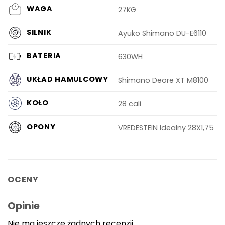
WAGA
27KG
SILNIK
Ayuko Shimano DU-E6110
BATERIA
630WH
UKŁAD HAMULCOWY
Shimano Deore XT M8100
KOŁO
28 cali
OPONY
VREDESTEIN Idealny 28X1,75
OCENY
Opinie
Nie ma jeszcze żadnych recenzji