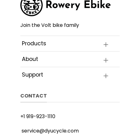
na
e
stronie
stronie
ktu
produktu
produk
Join the Volt bike family
Products
About
Support
CONTACT
+1 919-923-1110
service@dyucycle.com