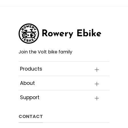
ntów.
wariantów.
wiele
Opcje
wariant
a
można
Opcje
ć
wybrać
można
na
wybrać
e
stronie
na
ktu
produktu
stronie
produk
Join the Volt bike family
Products
About
Support
CONTACT