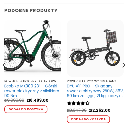
PODOBNE PRODUKTY
ROWER ELEKTRYCZNY DOJAZDOWY
ROWER ELEKTRYCZNY SKŁADANY
Ecobike MX300 23″ – Górski
DYU A1F PRO – Składany
rower elektryczny z silnikiem
rower elektryczny 250W, 36V,
90 Nm
60 km zasięgu, 21 kg, koszyk i
Pierwotna
Aktualna
zł
9,999.00
zł
8,499.00
bagażnik
cena
cena
Ten
wynosiła:
wynosi:
DODAJ DO KOSZYKA
Pierwotna
Aktualna
Oceniono
zł
3,047.00
zł
2,262.00
kt
produkt
zł9,999.00.
zł8,499.00.
cena
cena
4.33
na 5
Ten
ma
wynosiła:
wynosi:
DODAJ DO KOSZYKA
produkt
zł3,047.00.
zł2,262.0
wiele
ma