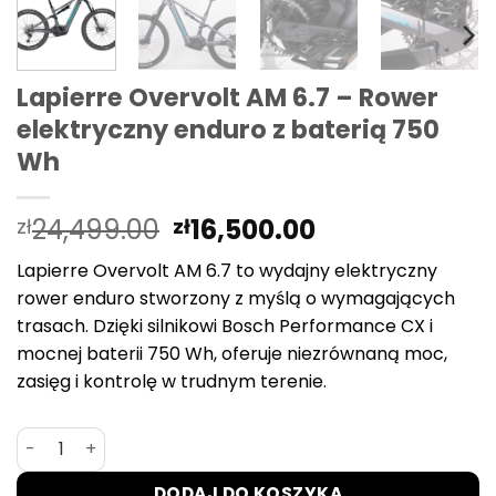
Lapierre Overvolt AM 6.7 – Rower
elektryczny enduro z baterią 750
Wh
Pierwotna
Aktualna
24,499.00
16,500.00
zł
zł
cena
cena
Lapierre Overvolt AM 6.7 to wydajny elektryczny
wynosiła:
wynosi:
rower enduro stworzony z myślą o wymagających
zł24,499.00.
zł16,500.00.
trasach. Dzięki silnikowi Bosch Performance CX i
mocnej baterii 750 Wh, oferuje niezrównaną moc,
zasięg i kontrolę w trudnym terenie.
ilość Lapierre Overvolt AM 6.7 – Rower elektryczny endu
DODAJ DO KOSZYKA