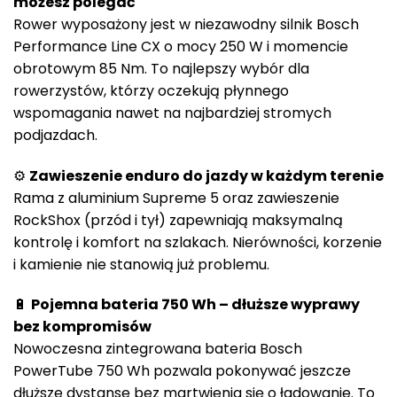
możesz polegać
Rower wyposażony jest w niezawodny silnik Bosch
Performance Line CX o mocy 250 W i momencie
obrotowym 85 Nm. To najlepszy wybór dla
rowerzystów, którzy oczekują płynnego
wspomagania nawet na najbardziej stromych
podjazdach.
⚙️
Zawieszenie enduro do jazdy w każdym terenie
Rama z aluminium Supreme 5 oraz zawieszenie
RockShox (przód i tył) zapewniają maksymalną
kontrolę i komfort na szlakach. Nierówności, korzenie
i kamienie nie stanowią już problemu.
🔋
Pojemna bateria 750 Wh – dłuższe wyprawy
bez kompromisów
Nowoczesna zintegrowana bateria Bosch
PowerTube 750 Wh pozwala pokonywać jeszcze
dłuższe dystanse bez martwienia się o ładowanie. To