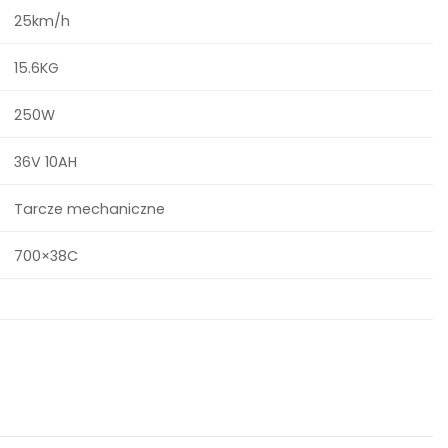
25km/h
15.6KG
250W
36V 10AH
Tarcze mechaniczne
700×38C