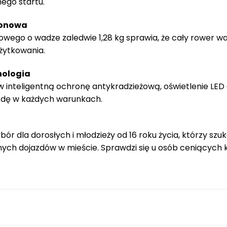
mego startu.
bonowa
wego o wadze zaledwie 1,28 kg sprawia, że cały rower waż
żytkowania.
nologia
w inteligentną ochronę antykradzieżową, oświetlenie L
zdę w każdych warunkach.
bór dla dorosłych i młodzieży od 16 roku życia, którzy sz
nych dojazdów w mieście. Sprawdzi się u osób ceniących