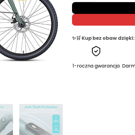
✨🛒 Kup bez obaw dzięki:
1-roczna gwarancja
Darm