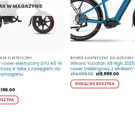
AK W MAGAZYNIE
WER ELEKTRYCZNY
ROWER ELEKTRYCZNY DOJAZDOWY
y rower elektryczny DYU A5 14
Winora Yucatan X8 High 202
ktowy e-bike z zasięgiem do
rower trekkingowy z silnikie
Pierwotna
Aktual
zł
14,099.00
zł
9,999.00
pomaganiu
cena
cena
Ten
wynosiła:
wynosi:
DODAJ DO KOSZYKA
produ
zł14,099.00.
zł9,999.
rwotna
Aktualna
,196.00
ma
na
cena
Ten
osiła:
wynosi:
wiele
OSZYKA
produkt
,441.00.
zł2,196.00.
waria
ma
Opcj
wiele
możn
wariantów.
wybr
Opcje
na