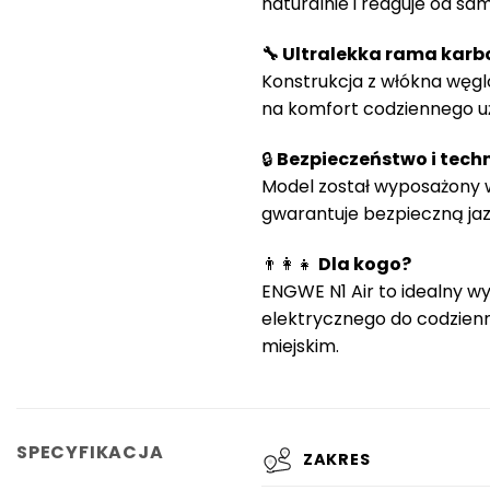
naturalnie i reaguje od sa
🔧 Ultralekka rama kar
Konstrukcja z włókna węglo
na komfort codziennego u
🔒
Bezpieczeństwo i tech
Model został wyposażony 
gwarantuje bezpieczną ja
👨‍👩‍👧
Dla kogo?
ENGWE N1 Air to idealny wy
elektrycznego do codzien
miejskim.
SPECYFIKACJA
ZAKRES