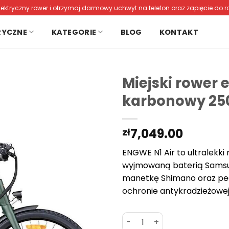
lektryczny rower i otrzymaj darmowy uchwyt na telefon oraz zapięcie do r
RYCZNE
KATEGORIE
BLOG
KONTAKT
Miejski rower 
karbonowy 25
7,049.00
zł
ENGWE N1 Air to ultralekki
wyjmowaną baterią Samsun
manetkę Shimano oraz pe
ochronie antykradzieżowej
ilość Miejski rower elektr