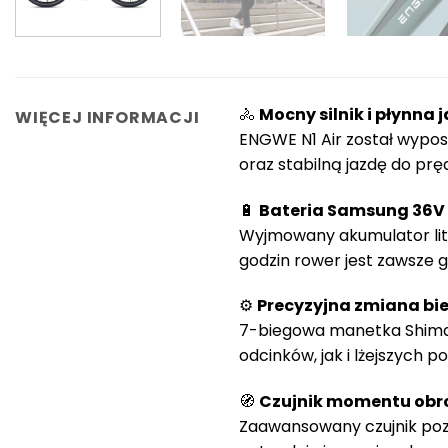
🚴
Mocny silnik i płynna 
WIĘCEJ INFORMACJI
ENGWE N1 Air został wypo
oraz stabilną jazdę do prę
🔋
Bateria Samsung 36V
Wyjmowany akumulator lito
godzin rower jest zawsze 
⚙️
Precyzyjna zmiana b
7-biegowa manetka Shiman
odcinków, jak i lżejszych p
🧭
Czujnik momentu ob
Zaawansowany czujnik poz