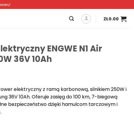
oweru!
ZŁ
0.00
elektryczny ENGWE N1 Air
0W 36V 10Ah
 rower elektryczny z ramą karbonową, silnikiem 250W i
g 36V 10Ah. Oferuje zasięg do 100 km, 7-biegową
łne bezpieczeństwo dzięki hamulcom tarczowym i
.
yczny ENGWE N1 Air karbonowy 250W 36V 10Ah