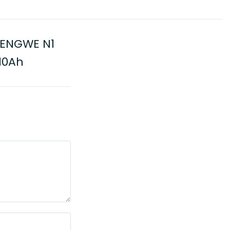
y ENGWE N1
10Ah