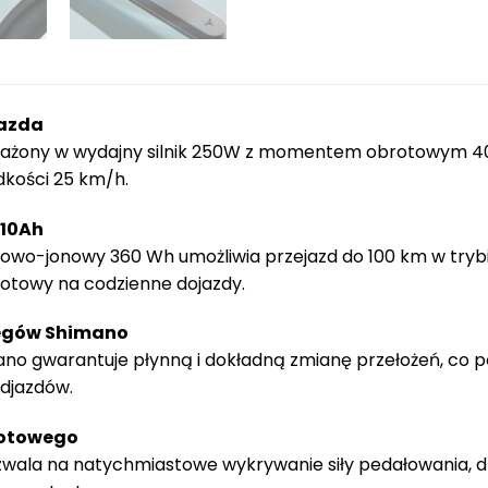
jazda
sażony w wydajny silnik 250W z momentem obrotowym 40
dkości 25 km/h.
 10Ah
wo-jonowy 360 Wh umożliwia przejazd do 100 km w trybie
gotowy na codzienne dojazdy.
iegów Shimano
o gwarantuje płynną i dokładną zmianę przełożeń, co 
odjazdów.
rotowego
wala na natychmiastowe wykrywanie siły pedałowania, d