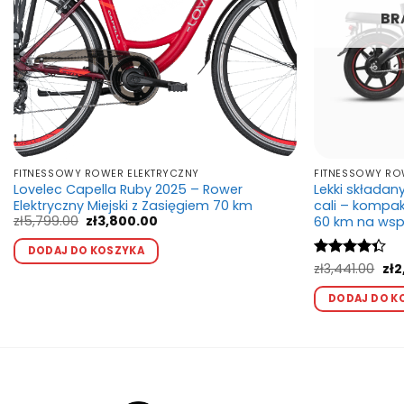
BR
FITNESSOWY ROWER ELEKTRYCZNY
FITNESSOWY RO
Lovelec Capella Ruby 2025 – Rower
Lekki składan
Elektryczny Miejski z Zasięgiem 70 km
cali – kompa
Pierwotna
Aktualna
zł
5,799.00
zł
3,800.00
60 km na ws
cena
cena
Ten
wynosiła:
wynosi:
DODAJ DO KOSZYKA
produkt
zł5,799.00.
zł3,800.00.
Pie
Oceniono
zł
3,441.00
zł
2
ma
ce
4.33
na 5
wyn
wiele
DODAJ DO K
zł3
wariantów.
Opcje
można
wybrać
na