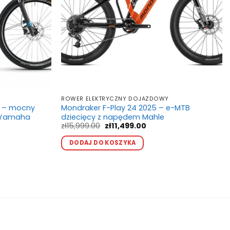
ROWER ELEKTRYCZNY DOJAZDOWY
5 – mocny
Mondraker F-Play 24 2025 – e-MTB
m Yamaha
dziecięcy z napędem Mahle
na
Pierwotna
Aktualna
zł
15,999.00
zł
11,499.00
cena
cena
Ten
wynosiła:
wynosi:
DODAJ DO KOSZYKA
kt
produkt
00.
zł15,999.00.
zł11,499.00.
ma
wiele
ntów.
wariantów.
e
Opcje
a
można
ać
wybrać
na