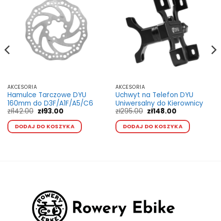
AKCESORIA
AKCESORIA
Hamulce Tarczowe DYU
Uchwyt na Telefon DYU
160mm do D3F/A1F/A5/C6
Uniwersalny do Kierownicy
Pierwotna
Aktualna
Pierwotna
Aktualna
zł
142.00
zł
93.00
zł
295.00
zł
148.00
cena
cena
cena
cena
Ten
wynosiła:
wynosi:
wynosiła:
wynosi:
DODAJ DO KOSZYKA
DODAJ DO KOSZYKA
produkt
zł142.00.
zł93.00.
zł295.00.
zł148.00.
kt
00
ma
wiele
.00
wariantów.
ntów.
Opcje
można
a
wybrać
ć
na
stronie
e