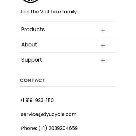
produktu
ktu
Join the Volt bike family
Products
About
Support
CONTACT
+1 919-923-1110
service@dyucycle.com
Phone: (+1) 2039204659