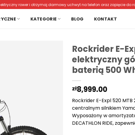
lektryczny rower i otrzymaj darmowy uchwyt na telefon oraz zapięcie do r
RYCZNE
KATEGORIE
BLOG
KONTAKT
Rockrider E-Ex
elektryczny gó
baterią 500 W
8,999.00
zł
Rockrider E-Expl 520 MTB 
centralnym silnikiem Yam
Wyposażony w amortyzator
DECATHLON RIDE, zapewnia 