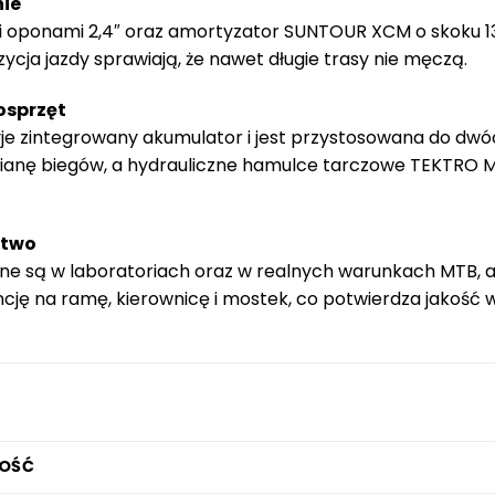
nie
mi oponami 2,4″ oraz amortyzator SUNTOUR XCM o skoku 1
ycja jazdy sprawiają, że nawet długie trasy nie męczą.
osprzęt
yje zintegrowany akumulator i jest przystosowana do dw
ianę biegów, a hydrauliczne hamulce tarczowe TEKTRO M
stwo
ne są w laboratoriach oraz w realnych warunkach MTB,
cję na ramę, kierownicę i mostek, co potwierdza jakość 
OŚĆ