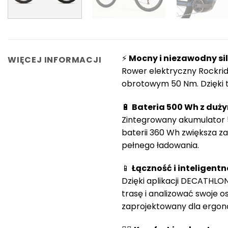
⚡
Mocny i niezawodny s
WIĘCEJ INFORMACJI
Rower elektryczny Rockri
obrotowym 50 Nm. Dzięki t
🔋
Bateria 500 Wh z duż
Zintegrowany akumulator 5
baterii 360 Wh zwiększa z
pełnego ładowania.
📱
Łączność i inteligentn
Dzięki aplikacji DECATHLO
trasę i analizować swoje o
zaprojektowany dla ergono