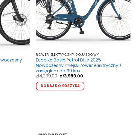
ROWER ELEKTRYCZNY DOJAZDOWY
Nowoczesny
Ecobike Basic Petrol Blue 2025 –
Nowoczesny miejski rower elektryczny z
a
zasięgiem do 90 km
Pierwotna
Aktualna
zł
4,399.00
zł
3,999.00
cena
cena
Ten
kt
00.
wynosiła:
wynosi:
DODAJ DO KOSZYKA
produkt
zł4,399.00.
zł3,999.00.
ma
wiele
ntów.
wariantów.
e
Opcje
a
można
ać
wybrać