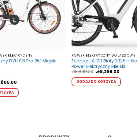
WER ELEKTRYCZNY
ROWER ELEKTRYCZNY DOJAZDOWY
zny DYU C6 Pro 26″ Miejski
Ecobike LX 100 Biały 2025 – 
Rower Elektryczny Miejski
Pierwotna
Aktualn
zł
8,899.00
zł
8,299.00
cena
cena
Ten
wynosiła:
wynosi:
rwotna
Aktualna
DODAJ DO KOSZYKA
,805.00
produ
zł8,899.00.
zł8,299.
na
cena
Ten
osiła:
wynosi:
ma
OSZYKA
produkt
,918.00.
zł3,805.00.
wiele
ma
waria
wiele
Opcj
wariantów.
możn
Opcje
wybr
można
na
wybrać