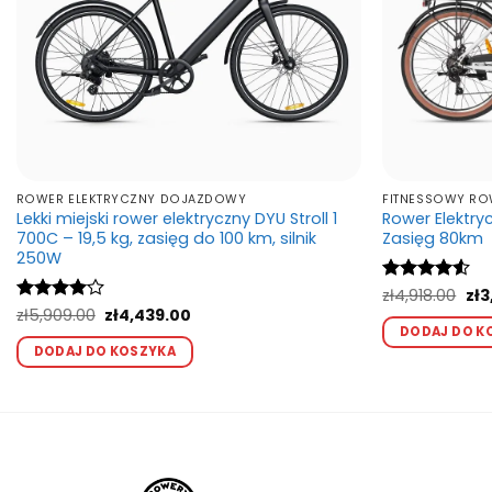
ROWER ELEKTRYCZNY DOJAZDOWY
FITNESSOWY RO
Lekki miejski rower elektryczny DYU Stroll 1
Rower Elektryc
700C – 19,5 kg, zasięg do 100 km, silnik
Zasięg 80km
250W
Pie
Oceniono
zł
4,918.00
zł
3
ce
4.5
na 5
Pierwotna
Aktualna
Oceniono
zł
5,909.00
zł
4,439.00
wyn
cena
cena
4
na 5
DODAJ DO K
Ten
zł4
wynosiła:
wynosi:
DODAJ DO KOSZYKA
produkt
zł5,909.00.
zł4,439.00.
ma
wiele
wariantów.
Opcje
można