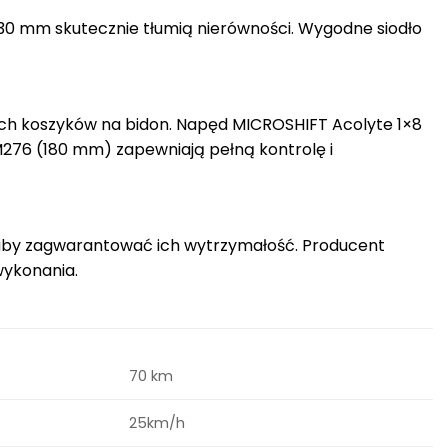
30 mm skutecznie tłumią nierówności. Wygodne siodło
óch koszyków na bidon. Napęd MICROSHIFT Acolyte 1×8
276 (180 mm) zapewniają pełną kontrolę i
 aby zagwarantować ich wytrzymałość. Producent
wykonania.
70 km
25km/h