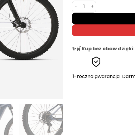
ilość Rockrider E-Expl 520 
✨🛒 Kup bez obaw dzięki:
1-roczna gwarancja
Darm