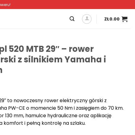
oweru!
ZŁ
0.00
pl 520 MTB 29″ – rower
rski z silnikiem Yamaha i
h
29″ to nowoczesny rower elektryczny górski z
aha PW-CE o momencie 50 Nm i zasięgiem do 70 km.
 130 mm, hamulce hydrauliczne oraz aplikację
komfort i pełną kontrolę na szlaku.