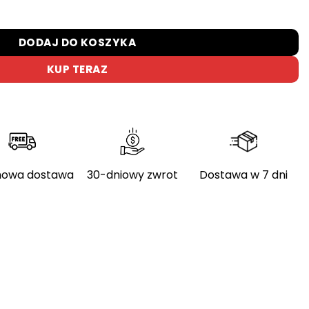
MTB 29" – rower elektryczny górski z silnikiem Yamaha i ba
DODAJ DO KOSZYKA
KUP TERAZ
owa dostawa
30-dniowy zwrot
Dostawa w 7 dni