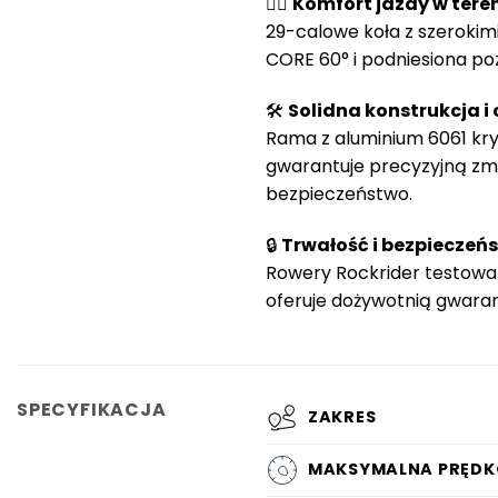
🚵‍♂️
Komfort jazdy w tere
29-calowe koła z szeroki
CORE 60° i podniesiona poz
🛠️
Solidna konstrukcja i 
Rama z aluminium 6061 kr
gwarantuje precyzyjną zm
bezpieczeństwo.
🔒
Trwałość i bezpieczeń
Rowery Rockrider testowa
oferuje dożywotnią gwaran
SPECYFIKACJA
ZAKRES
MAKSYMALNA PRĘDK