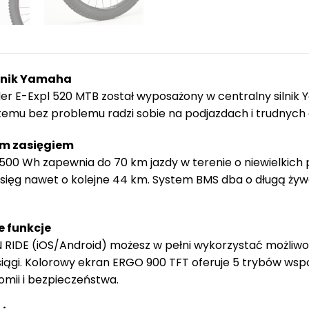
ilnik Yamaha
der E-Expl 520 MTB został wyposażony w centralny siln
emu bez problemu radzi sobie na podjazdach i trudnych o
ym zasięgiem
00 Wh zapewnia do 70 km jazdy w terenie o niewielkich
asięg nawet o kolejne 44 km. System BMS dba o długą ży
e funkcje
N RIDE (iOS/Android) możesz w pełni wykorzystać możliwo
siągi. Kolorowy ekran ERGO 900 TFT oferuje 5 trybów wspo
mii i bezpieczeństwa.