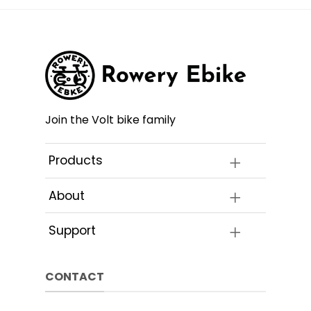
wiele
Opcje
wariant
a
można
Opcje
ć
wybrać
można
na
wybrać
e
stronie
na
ktu
produktu
stronie
produk
Join the Volt bike family
Products
About
Support
CONTACT