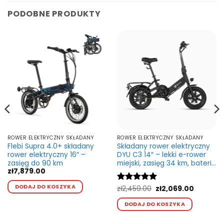
PODOBNE PRODUKTY
ROWER ELEKTRYCZNY SKŁADANY
ROWER ELEKTRYCZNY SKŁADANY
Flebi Supra 4.0+ składany
Składany rower elektryczny
rower elektryczny 16″ –
DYU C3 14″ – lekki e-rower
zasięg do 90 km
miejski, zasięg 34 km, bateria
zł
7,879.00
36 V 7,5 Ah
Ten
DODAJ DO KOSZYKA
Pierwotna
Aktualna
Oceniono
zł
2,459.00
5
zł
2,069.00
kt
produkt
cena
cena
na 5
Ten
ma
wynosiła:
wynosi:
DODAJ DO KOSZYKA
produkt
zł2,459.00.
zł2,069.0
wiele
ma
ntów.
wariantów.