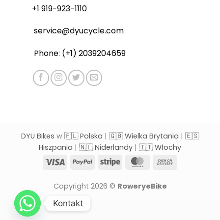
+1 919-923-1110
service@dyucycle.com
Phone: (+1) 2039204659
DYU Bikes
w
🇵🇱 Polska
|
🇬🇧 Wielka Brytania
|
🇪🇸
Hiszpania
|
🇳🇱 Niderlandy
|
🇮🇹 Włochy
Visa
PayPal
Stripe
MasterCard
Cash
On
Delivery
Copyright 2026 ©
RoweryeBike
Kontakt