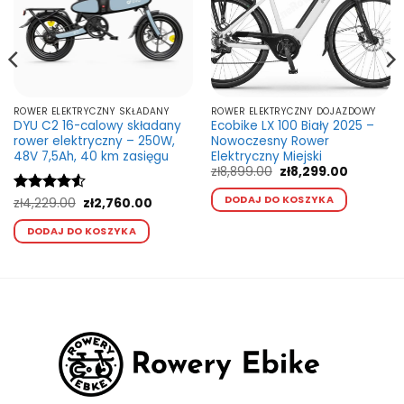
ROWER ELEKTRYCZNY SKŁADANY
ROWER ELEKTRYCZNY DOJAZDOWY
DYU C2 16-calowy składany
Ecobike LX 100 Biały 2025 –
rower elektryczny – 250W,
Nowoczesny Rower
48V 7,5Ah, 40 km zasięgu
Elektryczny Miejski
Pierwotna
Aktualna
zł
8,899.00
zł
8,299.00
cena
cena
Ten
wynosiła:
wynosi:
DODAJ DO KOSZYKA
Pierwotna
Aktualna
Oceniono
zł
4,229.00
zł
2,760.00
kt
produkt
zł8,899.00.
zł8,299.0
cena
cena
4.5
na 5
Ten
ma
wynosiła:
wynosi:
DODAJ DO KOSZYKA
produkt
zł4,229.00.
zł2,760.00.
wiele
ma
ntów.
wariant
wiele
Opcje
wariantów.
a
można
Opcje
ć
wybrać
można
na
wybrać
e
stronie
na
ktu
produk
stronie