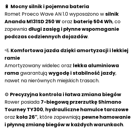
🔋
Mocny silnik i pojemna bateria
Romet Proeco Wave AN 1.0 wyposażono w
silnik
Ananda M131SD 250 W
oraz
baterię 504 Wh
, co
zapewnia
długi zasięg i płynne wspomaganie
podczas codziennych dojazdów
.
🚵
Komfortowa jazda dzięki amortyzacji i lekkiej
ramie
Amortyzowany widelec oraz
lekka aluminiowa
rama
gwarantują
wygodę i stabilność jazdy
,
nawet na nierównych miejskich trasach.
⚙️
Precyzyjna kontrola i łatwa zmiana biegów
Rower posiada
7-biegową przerzutkę Shimano
Tourney TY300
,
hydrauliczne hamulce tarczowe
oraz
koła 26″
, które zapewniają
pewne hamowanie
i płynną zmianę biegów w każdych warunkach
.