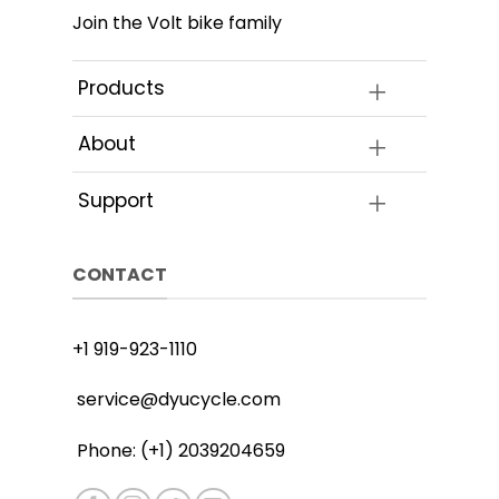
produktu
Join the Volt bike family
Products
About
Support
CONTACT
+1 919-923-1110
service@dyucycle.com
Phone: (+1) 2039204659