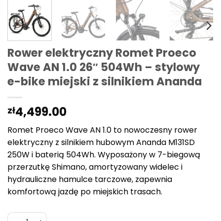
Rower elektryczny Romet Proeco
Wave AN 1.0 26″ 504Wh – stylowy
e-bike miejski z silnikiem Ananda
4,499.00
zł
Romet Proeco Wave AN 1.0 to nowoczesny rower
elektryczny z silnikiem hubowym Ananda M131SD
250W i baterią 504Wh. Wyposażony w 7-biegową
przerzutkę Shimano, amortyzowany widelec i
hydrauliczne hamulce tarczowe, zapewnia
komfortową jazdę po miejskich trasach.
ilość Rower elektryczny Romet Proeco Wave AN 1.0 26" 5