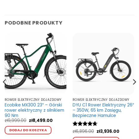
PODOBNE PRODUKTY
ROWER ELEKTRYCZNY DOJAZDOWY
ROWER ELEKTRYCZNY DOJAZDOWY
Ecobike MX300 23″ – Górski
DYU C1 Rower Elektryczny 26″
rower elektryczny z silnikiem
– 350W, 65 km Zasięgu,
90 Nm
Bezpieczne Hamulce
lna
Pierwotna
Aktualna
zł
9,999.00
zł
8,499.00
cena
cena
Ten
i:
wynosiła:
wynosi:
DODAJ DO KOSZYKA
Pierwotna
Aktualna
Oceniono
zł
6,896.00
zł
3,936.00
kt
produkt
99.00.
zł9,999.00.
zł8,499.00.
cena
cena
4.67
na 5
Ten
ma