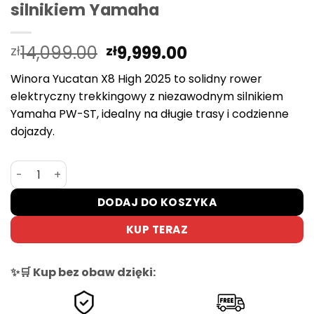
silnikiem Yamaha
Pierwotna
Aktualna
14,099.00
9,999.00
zł
zł
cena
cena
Winora Yucatan X8 High 2025 to solidny rower
wynosiła:
wynosi:
elektryczny trekkingowy z niezawodnym silnikiem
zł14,099.00.
zł9,999.00.
Yamaha PW-ST, idealny na długie trasy i codzienne
dojazdy.
ilość Winora Yucatan X8 High 2025 – mocny rower trekk
DODAJ DO KOSZYKA
KUP TERAZ
✨🛒 Kup bez obaw dzięki: