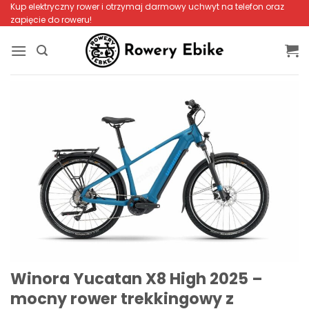
Przewiń
Kup elektryczny rower i otrzymaj darmowy uchwyt na telefon oraz
zapięcie do roweru!
do
zawartości
Winora Yucatan X8 High 2025 –
mocny rower trekkingowy z