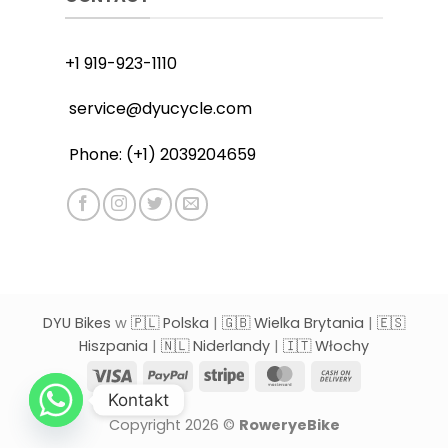
+1 919-923-1110
service@dyucycle.com
Phone: (+1) 2039204659
DYU Bikes
w
🇵🇱 Polska
|
🇬🇧 Wielka Brytania
|
🇪🇸
Hiszpania
|
🇳🇱 Niderlandy
|
🇮🇹 Włochy
Visa
PayPal
Stripe
MasterCard
Cash
On
Kontakt
Delivery
Copyright 2026 ©
RoweryeBike