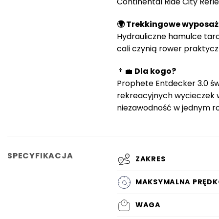
Continental Ride City Ref
🌍 Trekkingowe wyposaż
Hydrauliczne hamulce tarc
cali czynią rower prakty
👨‍💼
Dla kogo?
Prophete Entdecker 3.0 św
rekreacyjnych wycieczek 
niezawodność w jednym r
SPECYFIKACJA
ZAKRES
MAKSYMALNA PRĘDK
WAGA