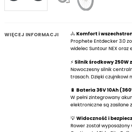
🚴
Komfort i wszechstro
WIĘCEJ INFORMACJI
Prophete Entdecker 3.0 z
widelec Suntour NEX oraz e
⚡
Silnik środkowy 250W
Nowoczesny silnik central
trasach. Dzięki czujnikow
🔋
Bateria 36V 10Ah (36
W pełni zintegrowany akumu
elektroniczne są zasilane 
💡
Widoczność i bezpiec
Rower został wyposażony w