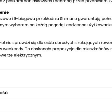
lex z paskami odblaskowymi i ochroną przed przebiciem z
enie
zowe i 9-biegowa przekładnia Shimano gwarantują pełną ko
cznym wyborem na każdą pogodę i codzienne użytkowanie
ietnie sprawdzi się dla osób dorosłych szukających row
w weekendy. To doskonała propozycja dla mieszkańców mi
owerze elektrycznym.
OŚĆ