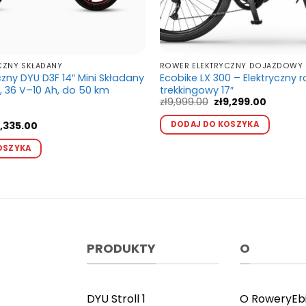
CZNY SKŁADANY
ROWER ELEKTRYCZNY DOJAZDOWY
czny DYU D3F 14″ Mini Składany
Ecobike LX 300 – Elektryczny 
, 36 V–10 Ah, do 50 km
trekkingowy 17″
Pierwotna
Aktualn
zł
9,999.00
zł
9,299.00
cena
cena
Ten
wynosiła:
wynosi:
erwotna
Aktualna
DODAJ DO KOSZYKA
,335.00
produ
zł9,999.00.
zł9,299.
na
cena
Ten
osiła:
wynosi:
ma
OSZYKA
produkt
,702.00.
zł2,335.00.
wiele
ma
waria
wiele
Opcj
wariantów.
możn
Opcje
wybr
można
na
PRODUKTY
O
wybrać
stron
na
produ
stronie
produktu
DYU Stroll 1
O RoweryEb