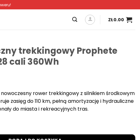
oweru!
ZŁ
0.00
czny trekkingowy Prophete
28 cali 360Wh
o nowoczesny rower trekkingowy z silnikiem środkowym
uje zasięg do 110 km, pełną amortyzację i hydrauliczne
ały do miasta i rekreacyjnych tras.
ekkingowy Prophete Entdecker 3.0 28 cali 360Wh