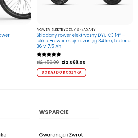
ROWER ELEKTRYCZNY SKŁADANY
rower
Składany rower elektryczny DYU C3 14″ –
lekki e-rower miejski, zasięg 34 km, bateria
a
36 V 7,5 Ah
kt
00.
Pierwotna
Aktualna
Oceniono
zł
2,459.00
5
zł
2,069.00
cena
cena
na 5
Ten
wynosiła:
wynosi:
DODAJ DO KOSZYKA
produkt
zł2,459.00.
zł2,069.00.
ntów.
ma
e
wiele
a
wariantów.
ać
Opcje
można
WSPARCIE
ie
wybrać
ktu
na
stronie
ike
Gwarancja i Zwrot