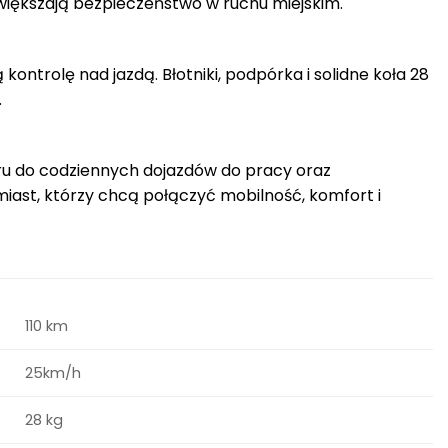
większają bezpieczeństwo w ruchu miejskim.
ntrolę nad jazdą. Błotniki, podpórka i solidne koła 28
.
eru do codziennych dojazdów do pracy oraz
ast, którzy chcą połączyć mobilność, komfort i
110 km
25km/h
28 kg