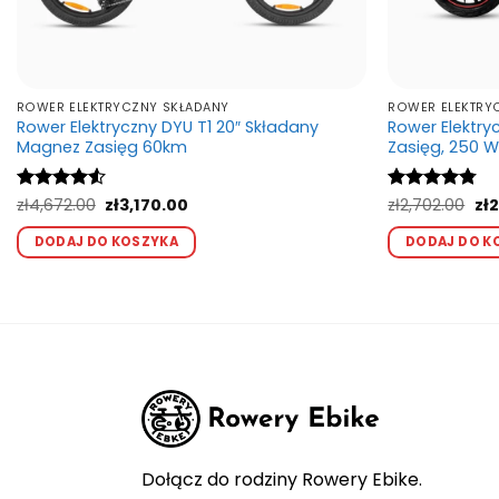
ROWER ELEKTRYCZNY SKŁADANY
ROWER ELEKTRY
Rower Elektryczny DYU T1 20″ Składany
Rower Elektry
Magnez Zasięg 60km
Zasięg, 250 W
Pierwotna
Aktualna
Pi
Oceniono
zł
4,672.00
zł
3,170.00
Oceniono
zł
2,702.00
zł
2
cena
cena
ce
4.5
na 5
4.75
na 5
Ten
wynosiła:
wynosi:
wyn
DODAJ DO KOSZYKA
DODAJ DO K
produkt
zł4,672.00.
zł3,170.00.
zł2
ma
wiele
wariantów.
Opcje
można
wybrać
na
stronie
Dołącz do rodziny Rowery Ebike.
produktu