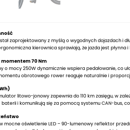
nność
ostał zaprojektowany z myślą o wygodnych dojazdach i 
rgonomiczna kierownica sprawiają, że jazda jest płynna i
 z momentem 70 Nm
ny o mocy 250W dynamicznie wspiera pedałowanie, co uła
i momentu obrotowego rower reaguje naturalnie i proporcj
0Wh)
lator litowo-jonowy zapewnia do 110 km zasięgu, w zależn
z baterii i komunikują się za pomocą systemu CAN-bus, co 
zeństwo
 mocne oświetlenie LED – 90-lumenowy reflektor przedni 