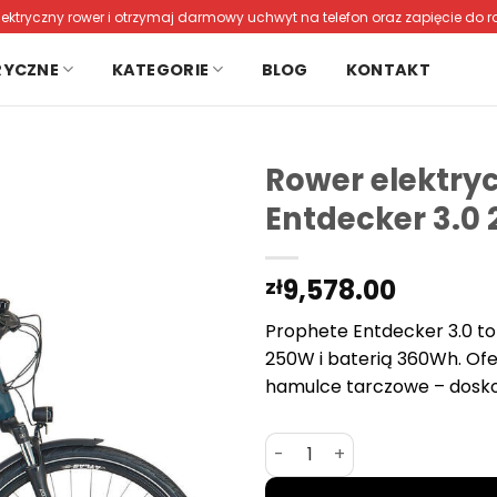
lektryczny rower i otrzymaj darmowy uchwyt na telefon oraz zapięcie do r
RYCZNE
KATEGORIE
BLOG
KONTAKT
Rower elektry
Entdecker 3.0 
9,578.00
zł
Prophete Entdecker 3.0 t
250W i baterią 360Wh. Ofer
hamulce tarczowe – doskon
ilość Rower elektryczny tr