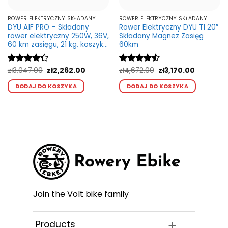
ROWER ELEKTRYCZNY SKŁADANY
ROWER ELEKTRYCZNY SKŁADANY
DYU A1F PRO – Składany
Rower Elektryczny DYU T1 20″
rower elektryczny 250W, 36V,
Składany Magnez Zasięg
60 km zasięgu, 21 kg, koszyk i
60km
bagażnik
na
Pierwotna
Aktualna
Pierwotna
Aktualna
Oceniono
zł
3,047.00
zł
2,262.00
Oceniono
zł
4,672.00
zł
3,170.00
cena
cena
cena
cena
4.33
na 5
Ten
4.5
na 5
Ten
wynosiła:
wynosi:
wynosiła:
wynosi:
DODAJ DO KOSZYKA
DODAJ DO KOSZYKA
kt
produkt
produkt
.00.
zł3,047.00.
zł2,262.00.
zł4,672.00.
zł3,170.00.
ma
ma
wiele
wiele
ntów.
wariantów.
wariant
Opcje
Opcje
a
można
można
ć
wybrać
wybrać
na
na
e
stronie
stronie
ktu
produktu
produk
Join the Volt bike family
Products