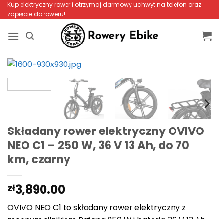
Przewiń
Kup elektryczny rower i otrzymaj darmowy uchwyt na telefon oraz
zapięcie do roweru!
do
zawartości
Składany rower elektryczny OVIVO
NEO C1 – 250 W, 36 V 13 Ah, do 70
km, czarny
3,890.00
zł
OVIVO NEO C1 to składany rower elektryczny z