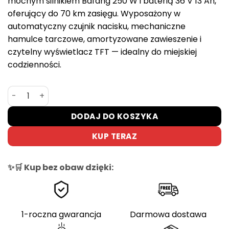
mocnym silnikiem Bafang 250 W i baterią 36 V 13 Ah,
oferujący do 70 km zasięgu. Wyposażony w
automatyczny czujnik nacisku, mechaniczne
hamulce tarczowe, amortyzowane zawieszenie i
czytelny wyświetlacz TFT — idealny do miejskiej
codzienności.
ilość Składany rower elektryczny OVIVO NEO C1 – 250 W, 3
DODAJ DO KOSZYKA
KUP TERAZ
✨🛒 Kup bez obaw dzięki:
1-roczna gwarancja
Darmowa dostawa