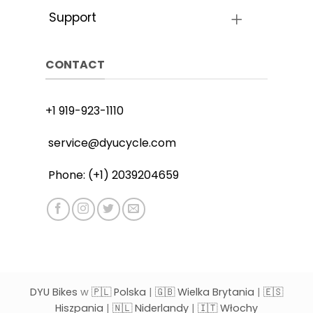
Support
CONTACT
+1 919-923-1110
service@dyucycle.com
Phone: (+1) 2039204659
DYU Bikes
w
🇵🇱 Polska
|
🇬🇧 Wielka Brytania
|
🇪🇸
Hiszpania
|
🇳🇱 Niderlandy
|
🇮🇹 Włochy