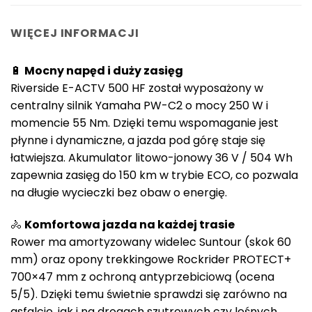
WIĘCEJ INFORMACJI
🔋
Mocny napęd i duży zasięg
Riverside E-ACTV 500 HF został wyposażony w
centralny silnik Yamaha PW-C2 o mocy 250 W i
momencie 55 Nm. Dzięki temu wspomaganie jest
płynne i dynamiczne, a jazda pod górę staje się
łatwiejsza. Akumulator litowo-jonowy 36 V / 504 Wh
zapewnia zasięg do 150 km w trybie ECO, co pozwala
na długie wycieczki bez obaw o energię.
🚴
Komfortowa jazda na każdej trasie
Rower ma amortyzowany widelec Suntour (skok 60
mm) oraz opony trekkingowe Rockrider PROTECT+
700×47 mm z ochroną antyprzebiciową (ocena
5/5). Dzięki temu świetnie sprawdzi się zarówno na
asfalcie, jak i na drogach szutrowych czy leśnych