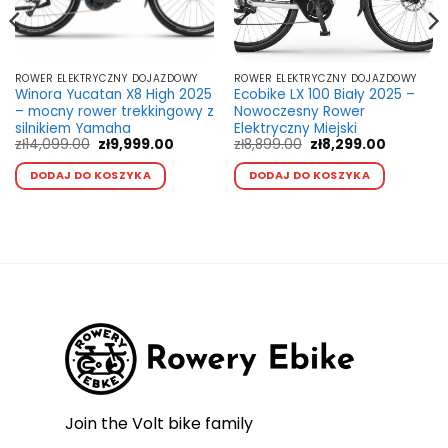
ROWER ELEKTRYCZNY DOJAZDOWY
ROWER ELEKTRYCZNY DOJAZDOWY
Winora Yucatan X8 High 2025
Ecobike LX 100 Biały 2025 –
– mocny rower trekkingowy z
Nowoczesny Rower
silnikiem Yamaha
Elektryczny Miejski
lna
Pierwotna
Aktualna
Pierwotna
Aktualna
zł
14,099.00
zł
9,999.00
zł
8,899.00
zł
8,299.00
cena
cena
cena
cena
Ten
Ten
i:
wynosiła:
wynosi:
wynosiła:
wynosi:
DODAJ DO KOSZYKA
DODAJ DO KOSZYKA
kt
produkt
produkt
99.00.
zł14,099.00.
zł9,999.00.
zł8,899.00.
zł8,299.0
ma
ma
wiele
wiele
ntów.
wariantów.
wariant
Opcje
Opcje
a
można
można
ć
wybrać
wybrać
na
na
e
stronie
stronie
ktu
produktu
produk
Join the Volt bike family