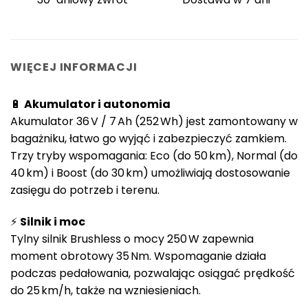
WIĘCEJ INFORMACJI
🔋
Akumulator i autonomia
Akumulator 36 V / 7 Ah (252 Wh) jest zamontowany w
bagażniku, łatwo go wyjąć i zabezpieczyć zamkiem.
Trzy tryby wspomagania: Eco (do 50 km), Normal (do
40 km) i Boost (do 30 km) umożliwiają dostosowanie
zasięgu do potrzeb i terenu.
⚡
Silnik i moc
Tylny silnik Brushless o mocy 250 W zapewnia
moment obrotowy 35 Nm. Wspomaganie działa
podczas pedałowania, pozwalając osiągać prędkość
do 25 km/h, także na wzniesieniach.