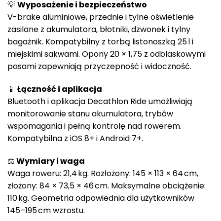
💡
Wyposażenie i bezpieczeństwo
V-brake aluminiowe, przednie i tylne oświetlenie
zasilane z akumulatora, błotniki, dzwonek i tylny
bagażnik. Kompatybilny z torbą listonoszką 25 l i
miejskimi sakwami. Opony 20 × 1,75 z odblaskowymi
pasami zapewniają przyczepność i widoczność.
📱
Łączność i aplikacja
Bluetooth i aplikacja Decathlon Ride umożliwiają
monitorowanie stanu akumulatora, trybów
wspomagania i pełną kontrolę nad rowerem.
Kompatybilna z iOS 8+ i Android 7+.
⚖️
Wymiary i waga
Waga roweru: 21,4 kg. Rozłożony: 145 × 113 × 64 cm,
złożony: 84 × 73,5 × 46 cm. Maksymalne obciążenie:
110 kg. Geometria odpowiednia dla użytkowników
145–195 cm wzrostu.