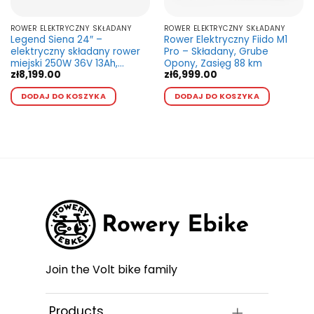
ROWER ELEKTRYCZNY SKŁADANY
ROWER ELEKTRYCZNY SKŁADANY
Legend Siena 24″ –
Rower Elektryczny Fiido M1
elektryczny składany rower
Pro – Składany, Grube
miejski 250W 36V 13Ah,
Opony, Zasięg 88 km
zł
8,199.00
zł
6,999.00
zasięg do 90 km
Ten
Ten
DODAJ DO KOSZYKA
DODAJ DO KOSZYKA
kt
produkt
produkt
ma
ma
wiele
wiele
ntów.
wariantów.
wariant
Opcje
Opcje
a
można
można
ć
wybrać
wybrać
na
na
e
stronie
stronie
ktu
produktu
produk
Join the Volt bike family
Products