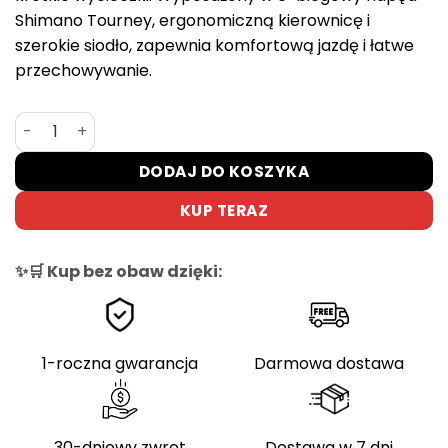
Shimano Tourney, ergonomiczną kierownicę i
szerokie siodło, zapewnia komfortową jazdę i łatwe
przechowywanie.
ilość Składany Rower Elektryczny Btwin E-Fold 500 – 20″,
DODAJ DO KOSZYKA
KUP TERAZ
✨🛒 Kup bez obaw dzięki:
1-roczna gwarancja
Darmowa dostawa
30-dniowy zwrot
Dostawa w 7 dni