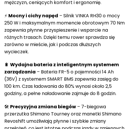
mężczyzn, ceniących komfort i ergonomię.
⚡
Mocny i cichy napęd
– Silnik VINKA RH30 o mocy
250 W i maksymalnym momencie obrotowym 70 Nm
zapewnia płynne przyspieszenie i wsparcie na
różnych trasach. Dzięki temu rower sprawdza się
zarówno w mieście, jak i podczas dłuższych
wycieczek.
🔋
Wydajna bateria z inteligentnym systemem
zarządzania
– Bateria FR-5 o pojemności 14 Ah
(36V) z systemem SMART BMS zapewnia zasięg do
100 km. Czas ładowania do 80% wynosi około 2,5
godziny, a pełne naładowanie zajmuje do 8 godzin.
🛠️
Precyzyjna zmiana biegów
– 7-biegowa
przerzutka Shimano Tourney oraz manetki Shimano
Revoshift umożliwiają płynne i szybkie zmiany
przełożeń, co jest istotne podczas jazdy w zmiennych