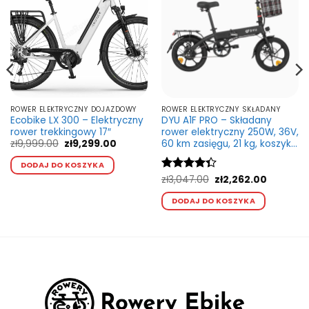
ROWER ELEKTRYCZNY DOJAZDOWY
ROWER ELEKTRYCZNY SKŁADANY
Ecobike LX 300 – Elektryczny
DYU A1F PRO – Składany
rower trekkingowy 17″
rower elektryczny 250W, 36V,
Pierwotna
Aktualna
zł
9,999.00
zł
9,299.00
60 km zasięgu, 21 kg, koszyk i
cena
cena
Ten
bagażnik
wynosiła:
wynosi:
DODAJ DO KOSZYKA
produkt
zł9,999.00.
zł9,299.00.
na
Pierwotna
Aktualna
Oceniono
zł
3,047.00
zł
2,262.00
ma
cena
cena
4.33
na 5
Ten
wynosiła:
wynosi:
wiele
DODAJ DO KOSZYKA
kt
produkt
.00.
zł3,047.00.
zł2,262.0
wariantów.
ma
Opcje
wiele
można
ntów.
wariant
wybrać
Opcje
na
a
można
stronie
ć
wybrać
produktu
na