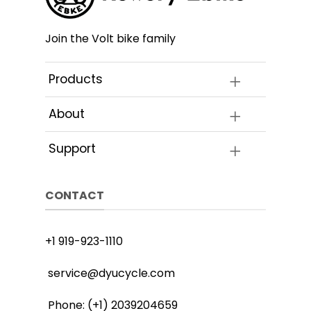
e
stronie
ktu
produk
Join the Volt bike family
Products
About
Support
CONTACT
+1 919-923-1110
service@dyucycle.com
Phone: (+1) 2039204659