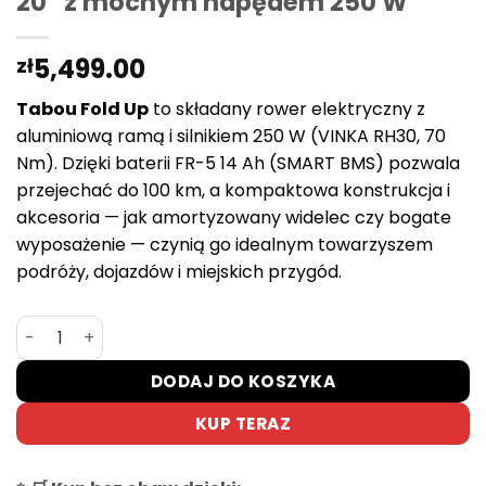
20″ z mocnym napędem 250 W
5,499.00
zł
Tabou Fold Up
to składany rower elektryczny z
aluminiową ramą i silnikiem 250 W (VINKA RH30, 70
Nm). Dzięki baterii FR-5 14 Ah (SMART BMS) pozwala
przejechać do 100 km, a kompaktowa konstrukcja i
akcesoria — jak amortyzowany widelec czy bogate
wyposażenie — czynią go idealnym towarzyszem
podróży, dojazdów i miejskich przygód.
ilość Tabou Fold Up – składany e-rower 20″ z mocnym 
DODAJ DO KOSZYKA
KUP TERAZ