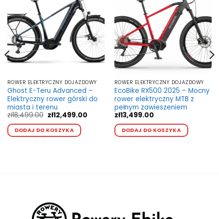
ROWER ELEKTRYCZNY DOJAZDOWY
ROWER ELEKTRYCZNY DOJAZDOWY
Ghost E-Teru Advanced –
EcoBike RX500 2025 – Mocny
Elektryczny rower górski do
rower elektryczny MTB z
miasta i terenu
pełnym zawieszeniem
na
Pierwotna
Aktualna
zł
18,499.00
zł
12,499.00
zł
13,499.00
cena
cena
Ten
Ten
:
wynosiła:
wynosi:
DODAJ DO KOSZYKA
DODAJ DO KOSZYKA
kt
produkt
produkt
9.00.
zł18,499.00.
zł12,499.00.
ma
ma
wiele
wiele
ntów.
wariantów.
wariant
Opcje
Opcje
a
można
można
ć
wybrać
wybrać
na
na
e
stronie
stronie