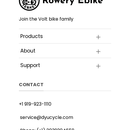
ktu
produktu
produk
Join the Volt bike family
Products
About
Support
CONTACT
+1 919-923-1110
service@dyucycle.com