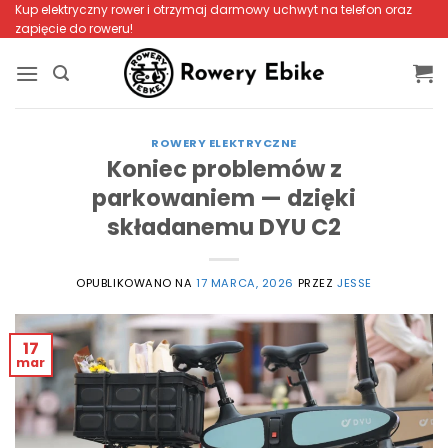
Przewiń
Kup elektryczny rower i otrzymaj darmowy uchwyt na telefon oraz
zapięcie do roweru!
do
zawartości
ROWERY ELEKTRYCZNE
Koniec problemów z
parkowaniem — dzięki
składanemu DYU C2
OPUBLIKOWANO NA
17 MARCA, 2026
PRZEZ
JESSE
17
mar