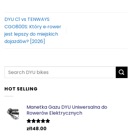
DYU C1 vs TENWAYS
CGO800S: Który e‑rower
jest lepszy do miejskich
dojazdów? [2026]
HOT SELLING
Manetka Gazu DYU Uniwersalna do
Rowerów Elektrycznych
zł
148.00
Oceniono