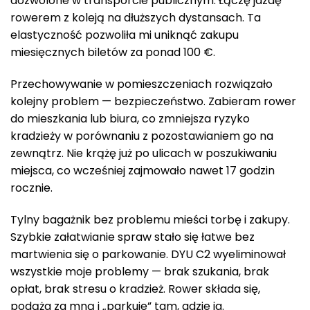
dozwolone w transporcie publicznym. Łączę jazdę
rowerem z koleją na dłuższych dystansach. Ta
elastyczność pozwoliła mi uniknąć zakupu
miesięcznych biletów za ponad 100 €.
Przechowywanie w pomieszczeniach rozwiązało
kolejny problem — bezpieczeństwo. Zabieram rower
do mieszkania lub biura, co zmniejsza ryzyko
kradzieży w porównaniu z pozostawianiem go na
zewnątrz. Nie krążę już po ulicach w poszukiwaniu
miejsca, co wcześniej zajmowało nawet 17 godzin
rocznie.
Tylny bagażnik bez problemu mieści torbę i zakupy.
Szybkie załatwianie spraw stało się łatwe bez
martwienia się o parkowanie. DYU C2 wyeliminował
wszystkie moje problemy — brak szukania, brak
opłat, brak stresu o kradzież. Rower składa się,
podąża za mną i „parkuje” tam, gdzie ja.