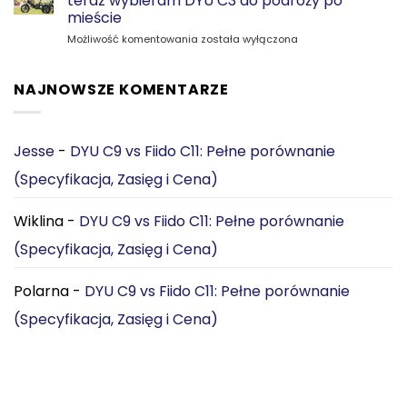
teraz wybieram DYU C3 do podróży po
CGO800S:
mieście
Który
Samochód
Możliwość komentowania
e‑rower
została wyłączona
czy
jest
składany
lepszy
e-
do
NAJNOWSZE KOMENTARZE
rower?
miejskich
Dlaczego
dojazdów?
teraz
[2026]
wybieram
Jesse
-
DYU C9 vs Fiido C11: Pełne porównanie
DYU
(Specyfikacja, Zasięg i Cena)
C3
do
podróży
Wiklina
-
DYU C9 vs Fiido C11: Pełne porównanie
po
mieście
(Specyfikacja, Zasięg i Cena)
Polarna
-
DYU C9 vs Fiido C11: Pełne porównanie
(Specyfikacja, Zasięg i Cena)