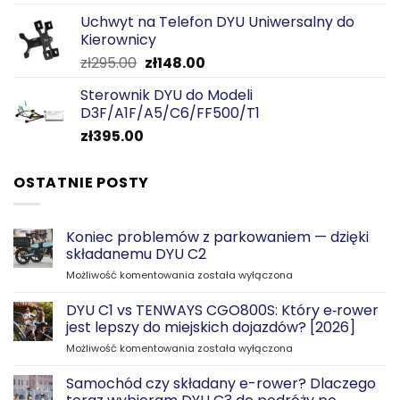
5.00
na 5
Uchwyt na Telefon DYU Uniwersalny do
Kierownicy
Pierwotna
Aktualna
zł
295.00
zł
148.00
cena
cena
Sterownik DYU do Modeli
wynosiła:
wynosi:
D3F/A1F/A5/C6/FF500/T1
zł295.00.
zł148.00.
zł
395.00
OSTATNIE POSTY
Koniec problemów z parkowaniem — dzięki
składanemu DYU C2
Koniec
Możliwość komentowania
została wyłączona
problemów
z
DYU C1 vs TENWAYS CGO800S: Który e‑rower
parkowaniem
jest lepszy do miejskich dojazdów? [2026]
—
DYU
Możliwość komentowania
została wyłączona
dzięki
C1
składanemu
vs
Samochód czy składany e-rower? Dlaczego
DYU
TENWAYS
C2