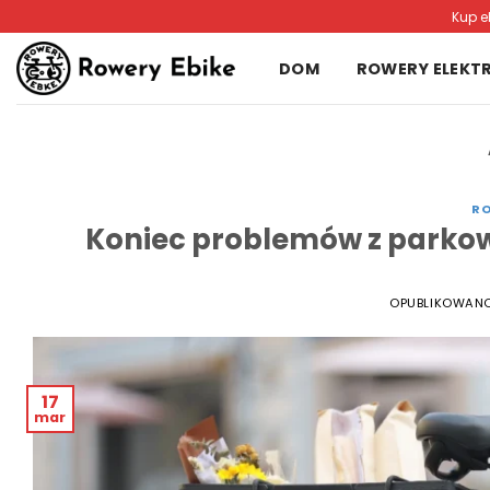
Przewiń
Kup e
do
zawartości
DOM
ROWERY ELEKT
RO
Koniec problemów z parko
OPUBLIKOWAN
17
mar