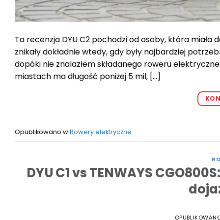
Ta recenzja DYU C2 pochodzi od osoby, która miała do
znikały dokładnie wtedy, gdy były najbardziej potrz
dopóki nie znalazłem składanego roweru elektryczne
miastach ma długość poniżej 5 mil, […]
KON
Opublikowano w
Rowery elektryczne
RO
DYU C1 vs TENWAYS CGO800S: K
doja
OPUBLIKOWAN