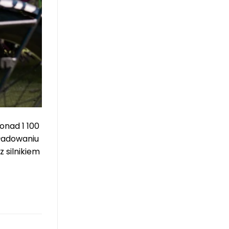
nad 1 100
ładowaniu
 silnikiem