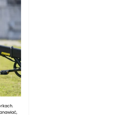
orkach.
tanawiać,