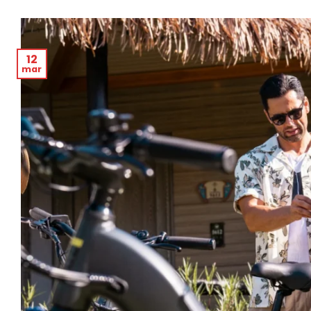
12
mar