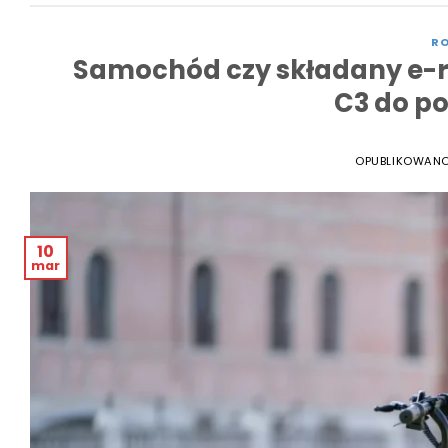
RO
Samochód czy składany e-r
C3 do po
OPUBLIKOWAN
10
mar