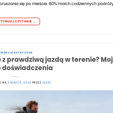
oruszania się po mieście. 80% moich codziennych podróż
TYNUUJ CZYTANIE
→
WERY ELEKTRYCZNE
 z prawdziwą jazdą w terenie? Mo
e doświadczenia
O NA
5 MARCA, 2026
PRZEZ
JESSE