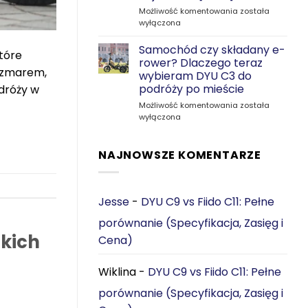
C2
DYU
Możliwość komentowania
została
C1
wyłączona
vs
TENWAYS
Samochód czy składany e-
tóre
CGO800S:
rower? Dlaczego teraz
Który
oszmarem,
wybieram DYU C3 do
e‑rower
podróży po mieście
dróży w
jest
lepszy
Samochód
Możliwość komentowania
została
do
czy
wyłączona
miejskich
składany
dojazdów?
e-
[2026]
rower?
NAJNOWSZE KOMENTARZE
Dlaczego
teraz
wybieram
DYU
Jesse
-
DYU C9 vs Fiido C11: Pełne
C3
porównanie (Specyfikacja, Zasięg i
do
podróży
skich
Cena)
po
mieście
Wiklina
-
DYU C9 vs Fiido C11: Pełne
porównanie (Specyfikacja, Zasięg i