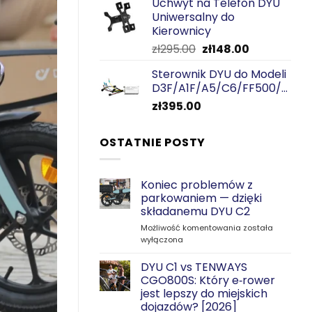
Uchwyt na Telefon DYU
Uniwersalny do
Kierownicy
Pierwotna
Aktualna
zł
295.00
zł
148.00
cena
cena
Sterownik DYU do Modeli
wynosiła:
wynosi:
D3F/A1F/A5/C6/FF500/T1
zł295.00.
zł148.00.
zł
395.00
OSTATNIE POSTY
Koniec problemów z
parkowaniem — dzięki
składanemu DYU C2
Koniec
Możliwość komentowania
została
problemów
wyłączona
z
parkowaniem
DYU C1 vs TENWAYS
—
CGO800S: Który e‑rower
dzięki
jest lepszy do miejskich
składanemu
dojazdów? [2026]
DYU