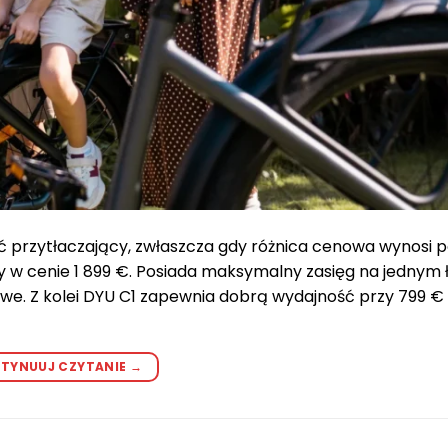
rzytłaczający, zwłaszcza gdy różnica cenowa wynosi po
w cenie 1 899 €. Posiada maksymalny zasięg na jednym 
e. Z kolei DYU C1 zapewnia dobrą wydajność przy 799 € z
TYNUUJ CZYTANIE
→