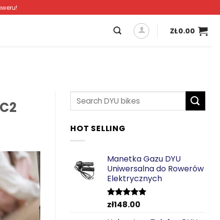
oweru!
ZŁ
0.00
E
 C2
HOT SELLING
Manetka Gazu DYU
Uniwersalna do Rowerów
Elektrycznych
zł
148.00
Oceniono
5.00
na 5