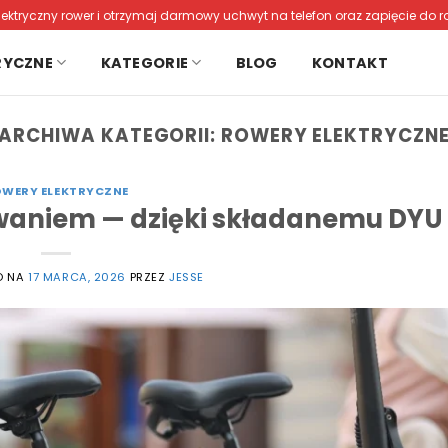
lektryczny rower i otrzymaj darmowy uchwyt na telefon oraz zapięcie do r
RYCZNE
KATEGORIE
BLOG
KONTAKT
ARCHIWA KATEGORII:
ROWERY ELEKTRYCZN
WERY ELEKTRYCZNE
waniem — dzięki składanemu DYU
O NA
17 MARCA, 2026
PRZEZ
JESSE