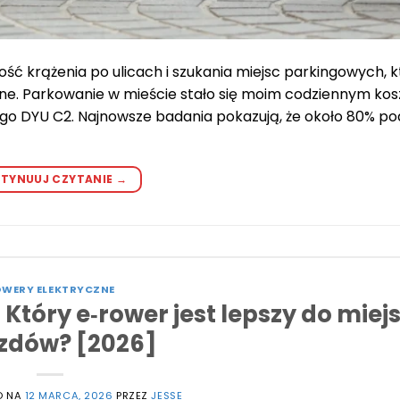
ść krążenia po ulicach i szukania miejsc parkingowych, k
ebne. Parkowanie w mieście stało się moim codziennym k
go DYU C2. Najnowsze badania pokazują, że około 80% po
TYNUUJ CZYTANIE
→
WERY ELEKTRYCZNE
tóry e‑rower jest lepszy do miej
zdów? [2026]
O NA
12 MARCA, 2026
PRZEZ
JESSE