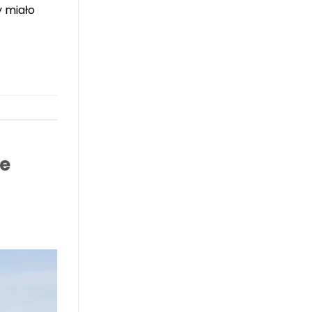
y miało
je