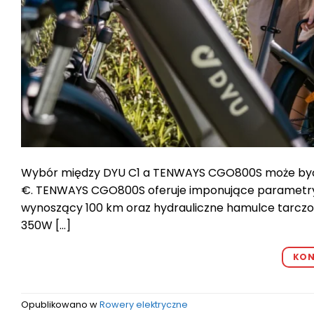
Wybór między DYU C1 a TENWAYS CGO800S może być p
€. TENWAYS CGO800S oferuje imponujące parametry 
wynoszący 100 km oraz hydrauliczne hamulce tarczow
350W […]
KON
Opublikowano w
Rowery elektryczne