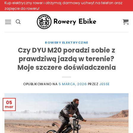
Przewiń
Kup elektryczny rower i otrzymaj darmowy uchwyt na telefon oraz
zapięcie do roweru!
do
zawartości
ROWERY ELEKTRYCZNE
Czy DYU M20 poradzi sobie z
prawdziwą jazdą w terenie?
Moje szczere doświadczenia
OPUBLIKOWANO NA
5 MARCA, 2026
PRZEZ
JESSE
05
mar