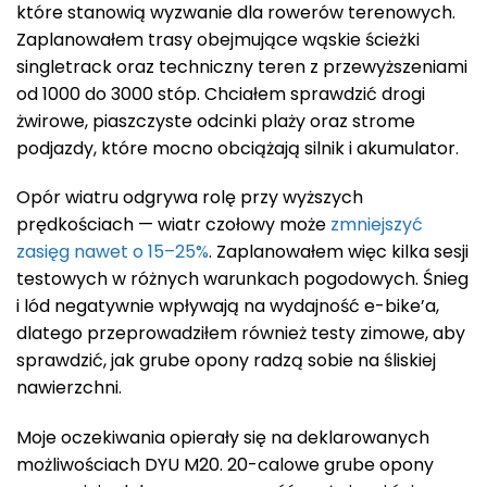
które stanowią wyzwanie dla rowerów terenowych.
Zaplanowałem trasy obejmujące wąskie ścieżki
singletrack oraz techniczny teren z przewyższeniami
od 1000 do 3000 stóp. Chciałem sprawdzić drogi
żwirowe, piaszczyste odcinki plaży oraz strome
podjazdy, które mocno obciążają silnik i akumulator.
Opór wiatru odgrywa rolę przy wyższych
prędkościach — wiatr czołowy może
zmniejszyć
zasięg nawet o 15–25%
. Zaplanowałem więc kilka sesji
testowych w różnych warunkach pogodowych. Śnieg
i lód negatywnie wpływają na wydajność e-bike’a,
dlatego przeprowadziłem również testy zimowe, aby
sprawdzić, jak grube opony radzą sobie na śliskiej
nawierzchni.
Moje oczekiwania opierały się na deklarowanych
możliwościach DYU M20. 20-calowe grube opony