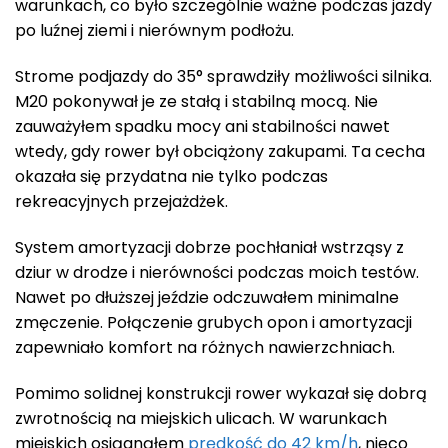
warunkach, co było szczególnie ważne podczas jazdy
po luźnej ziemi i nierównym podłożu.
Strome podjazdy do 35° sprawdziły możliwości silnika.
M20 pokonywał je ze stałą i stabilną mocą. Nie
zauważyłem spadku mocy ani stabilności nawet
wtedy, gdy rower był obciążony zakupami. Ta cecha
okazała się przydatna nie tylko podczas
rekreacyjnych przejażdżek.
System amortyzacji dobrze pochłaniał wstrząsy z
dziur w drodze i nierówności podczas moich testów.
Nawet po dłuższej jeździe odczuwałem minimalne
zmęczenie. Połączenie grubych opon i amortyzacji
zapewniało komfort na różnych nawierzchniach.
Pomimo solidnej konstrukcji rower wykazał się dobrą
zwrotnością na miejskich ulicach. W warunkach
miejskich osiągnąłem
prędkość do 42 km/h
, nieco