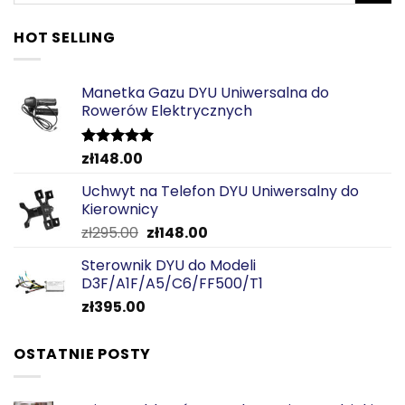
HOT SELLING
Manetka Gazu DYU Uniwersalna do
Rowerów Elektrycznych
zł
148.00
Oceniono
5.00
na 5
Uchwyt na Telefon DYU Uniwersalny do
Kierownicy
Pierwotna
Aktualna
zł
295.00
zł
148.00
cena
cena
Sterownik DYU do Modeli
wynosiła:
wynosi:
D3F/A1F/A5/C6/FF500/T1
zł295.00.
zł148.00.
zł
395.00
OSTATNIE POSTY