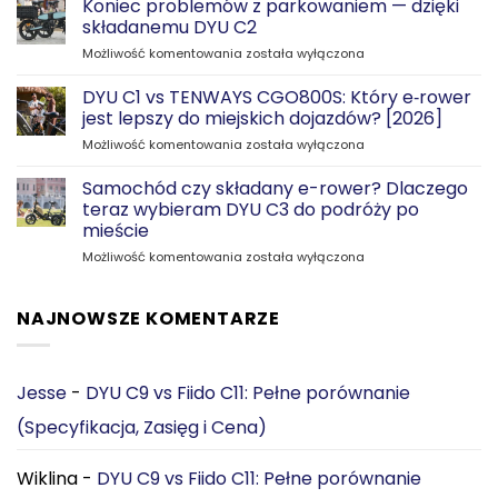
Koniec problemów z parkowaniem — dzięki
składanemu DYU C2
Koniec
Możliwość komentowania
została wyłączona
problemów
z
DYU C1 vs TENWAYS CGO800S: Który e‑rower
parkowaniem
jest lepszy do miejskich dojazdów? [2026]
—
DYU
Możliwość komentowania
została wyłączona
dzięki
C1
składanemu
vs
Samochód czy składany e-rower? Dlaczego
DYU
TENWAYS
C2
teraz wybieram DYU C3 do podróży po
CGO800S:
mieście
Który
Samochód
Możliwość komentowania
e‑rower
została wyłączona
czy
jest
składany
lepszy
e-
do
NAJNOWSZE KOMENTARZE
rower?
miejskich
Dlaczego
dojazdów?
teraz
[2026]
wybieram
Jesse
-
DYU C9 vs Fiido C11: Pełne porównanie
DYU
(Specyfikacja, Zasięg i Cena)
C3
do
podróży
Wiklina
-
DYU C9 vs Fiido C11: Pełne porównanie
po