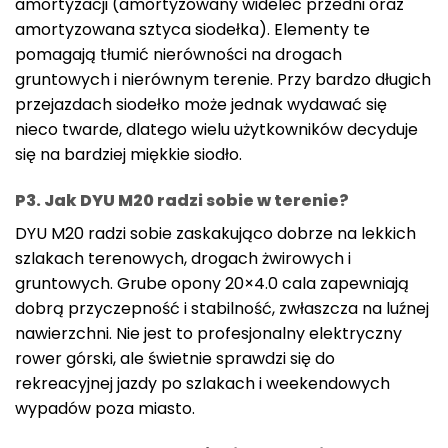
amortyzacji (amortyzowany widelec przedni oraz
amortyzowana sztyca siodełka). Elementy te
pomagają tłumić nierówności na drogach
gruntowych i nierównym terenie. Przy bardzo długich
przejazdach siodełko może jednak wydawać się
nieco twarde, dlatego wielu użytkowników decyduje
się na bardziej miękkie siodło.
P3. Jak DYU M20 radzi sobie w terenie?
DYU M20 radzi sobie zaskakująco dobrze na lekkich
szlakach terenowych, drogach żwirowych i
gruntowych. Grube opony 20×4.0 cala zapewniają
dobrą przyczepność i stabilność, zwłaszcza na luźnej
nawierzchni. Nie jest to profesjonalny elektryczny
rower górski, ale świetnie sprawdzi się do
rekreacyjnej jazdy po szlakach i weekendowych
wypadów poza miasto.