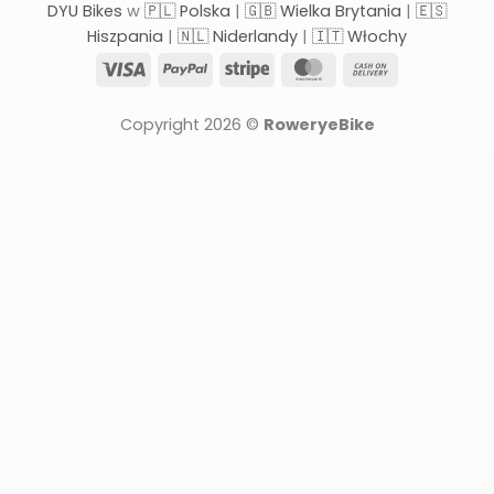
DYU Bikes
w
🇵🇱 Polska
|
🇬🇧 Wielka Brytania
|
🇪🇸
Hiszpania
|
🇳🇱 Niderlandy
|
🇮🇹 Włochy
Visa
PayPal
Stripe
MasterCard
Cash
On
Delivery
Copyright 2026 ©
RoweryeBike