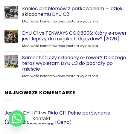
Koniec problemów z parkowaniem — dzięki
składanemu DYU C2
Koniec
Możliwość komentowania
została wyłączona
problemów
z
DYU C1 vs TENWAYS CGO800S: Który e‑rower
parkowaniem
jest lepszy do miejskich dojazdów? [2026]
—
DYU
Możliwość komentowania
została wyłączona
dzięki
C1
składanemu
vs
Samochód czy składany e-rower? Dlaczego
DYU
TENWAYS
C2
teraz wybieram DYU C3 do podróży po
CGO800S:
mieście
Który
Samochód
Możliwość komentowania
e‑rower
została wyłączona
czy
jest
składany
lepszy
e-
do
NAJNOWSZE KOMENTARZE
rower?
miejskich
Dlaczego
dojazdów?
teraz
[2026]
wybieram
Jesse
-
DYU C9 vs Fiido C11: Pełne porównanie
DYU
Kontakt
(Specyfikacja, Zasięg i Cena)
C3
do
podróży