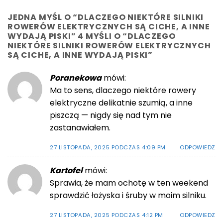
JEDNA MYŚL O “
DLACZEGO NIEKTÓRE SILNIKI
ROWERÓW ELEKTRYCZNYCH SĄ CICHE, A INNE
WYDAJĄ PISKI
” 4 MYŚLI O “
DLACZEGO
NIEKTÓRE SILNIKI ROWERÓW ELEKTRYCZNYCH
SĄ CICHE, A INNE WYDAJĄ PISKI
”
Poranekowa
mówi:
Ma to sens, dlaczego niektóre rowery
elektryczne delikatnie szumią, a inne
piszczą — nigdy się nad tym nie
zastanawiałem.
27 LISTOPADA, 2025 PODCZAS 4:09 PM
ODPOWIEDZ
Kartofel
mówi:
Sprawia, że mam ochotę w ten weekend
sprawdzić łożyska i śruby w moim silniku.
27 LISTOPADA, 2025 PODCZAS 4:12 PM
ODPOWIEDZ