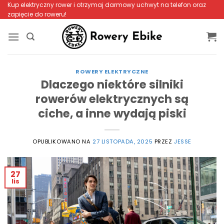
Przewiń
Kup elektryczny rower i otrzymaj darmowy uchwyt na telefon oraz
zapięcie do roweru!
do
zawartości
ROWERY ELEKTRYCZNE
Dlaczego niektóre silniki
rowerów elektrycznych są
ciche, a inne wydają piski
OPUBLIKOWANO NA
27 LISTOPADA, 2025
PRZEZ
JESSE
27
lis