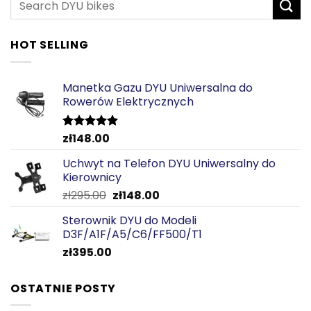
HOT SELLING
Manetka Gazu DYU Uniwersalna do
Rowerów Elektrycznych
zł
148.00
Oceniono
5.00
na 5
Uchwyt na Telefon DYU Uniwersalny do
Kierownicy
Pierwotna
Aktualna
zł
295.00
zł
148.00
cena
cena
Sterownik DYU do Modeli
wynosiła:
wynosi:
D3F/A1F/A5/C6/FF500/T1
zł295.00.
zł148.00.
zł
395.00
OSTATNIE POSTY