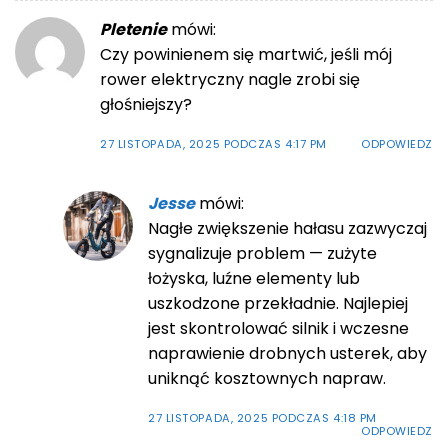
Pletenie
mówi:
Czy powinienem się martwić, jeśli mój
rower elektryczny nagle zrobi się
głośniejszy?
27 LISTOPADA, 2025 PODCZAS 4:17 PM
ODPOWIEDZ
Jesse
mówi:
Nagłe zwiększenie hałasu zazwyczaj
sygnalizuje problem — zużyte
łożyska, luźne elementy lub
uszkodzone przekładnie. Najlepiej
jest skontrolować silnik i wczesne
naprawienie drobnych usterek, aby
uniknąć kosztownych napraw.
27 LISTOPADA, 2025 PODCZAS 4:18 PM
ODPOWIEDZ