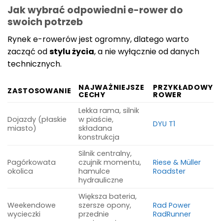
Jak wybrać odpowiedni e-rower do
swoich potrzeb
Rynek e-rowerów jest ogromny, dlatego warto
zacząć od
stylu życia
, a nie wyłącznie od danych
technicznych.
NAJWAŻNIEJSZE
PRZYKŁADOWY
ZASTOSOWANIE
CECHY
ROWER
Lekka rama, silnik
Dojazdy (płaskie
w piaście,
DYU T1
miasto)
składana
konstrukcja
Silnik centralny,
Pagórkowata
czujnik momentu,
Riese & Müller
okolica
hamulce
Roadster
hydrauliczne
Większa bateria,
Weekendowe
szersze opony,
Rad Power
wycieczki
przednie
RadRunner