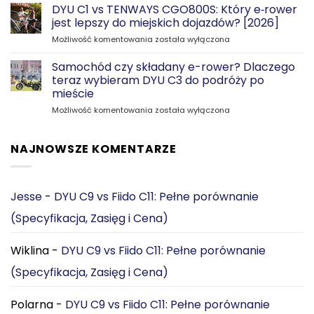
z
DYU C1 vs TENWAYS CGO800S: Który e‑rower
parkowaniem
jest lepszy do miejskich dojazdów? [2026]
—
DYU
Możliwość komentowania
została wyłączona
dzięki
C1
składanemu
vs
Samochód czy składany e-rower? Dlaczego
DYU
TENWAYS
C2
teraz wybieram DYU C3 do podróży po
CGO800S:
mieście
Który
Samochód
Możliwość komentowania
e‑rower
została wyłączona
czy
jest
składany
lepszy
e-
do
NAJNOWSZE KOMENTARZE
rower?
miejskich
Dlaczego
dojazdów?
teraz
[2026]
wybieram
Jesse
-
DYU C9 vs Fiido C11: Pełne porównanie
DYU
(Specyfikacja, Zasięg i Cena)
C3
do
podróży
Wiklina
-
DYU C9 vs Fiido C11: Pełne porównanie
po
mieście
(Specyfikacja, Zasięg i Cena)
Polarna
-
DYU C9 vs Fiido C11: Pełne porównanie