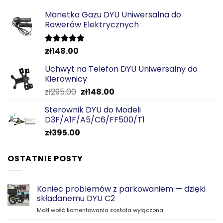
Manetka Gazu DYU Uniwersalna do
Rowerów Elektrycznych
zł
148.00
Oceniono
5.00
na 5
Uchwyt na Telefon DYU Uniwersalny do
Kierownicy
Pierwotna
Aktualna
zł
295.00
zł
148.00
cena
cena
Sterownik DYU do Modeli
wynosiła:
wynosi:
D3F/A1F/A5/C6/FF500/T1
zł295.00.
zł148.00.
zł
395.00
OSTATNIE POSTY
Koniec problemów z parkowaniem — dzięki
składanemu DYU C2
Koniec
Możliwość komentowania
została wyłączona
problemów