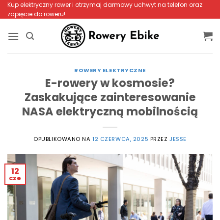
Przewiń
Kup elektryczny rower i otrzymaj darmowy uchwyt na telefon oraz
zapięcie do roweru!
do
zawartości
ROWERY ELEKTRYCZNE
E-rowery w kosmosie?
Zaskakujące zainteresowanie
NASA elektryczną mobilnością
OPUBLIKOWANO NA
12 CZERWCA, 2025
PRZEZ
JESSE
12
cze