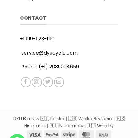
CONTACT
+1 919-923-1110
service@dyucycle.com
Phone: (+1) 2039204659
DYU Bikes
w
🇵🇱 Polska
|
🇬🇧 Wielka Brytania
|
🇪🇸
Hiszpania
|
🇳🇱 Niderlandy
|
🇮🇹 Włochy
Visa
PayPal
Stripe
MasterCard
Cash