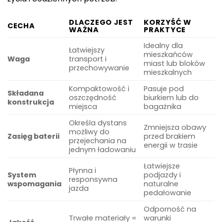
DLACZEGO JEST
KORZYŚĆ W
CECHA
WAŻNA
PRAKTYCE
Idealny dla
Łatwiejszy
mieszkańców
Waga
transport i
miast lub bloków
przechowywanie
mieszkalnych
Kompaktowość i
Pasuje pod
Składana
oszczędność
biurkiem lub do
konstrukcja
miejsca
bagażnika
Określa dystans
Zmniejsza obawy
możliwy do
Zasięg baterii
przed brakiem
przejechania na
energii w trasie
jednym ładowaniu
Łatwiejsze
Płynna i
System
podjazdy i
responsywna
wspomagania
naturalne
jazda
pedałowanie
Odporność na
Trwałe materiały =
warunki