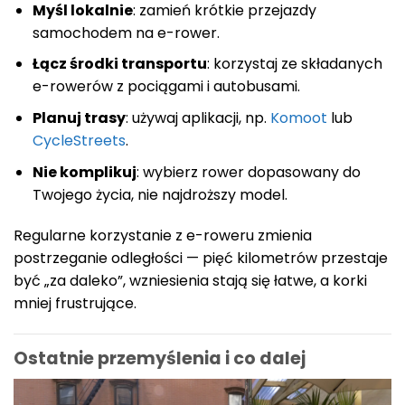
Myśl lokalnie
: zamień krótkie przejazdy
samochodem na e-rower.
Łącz środki transportu
: korzystaj ze składanych
e-rowerów z pociągami i autobusami.
Planuj trasy
: używaj aplikacji, np.
Komoot
lub
CycleStreets
.
Nie komplikuj
: wybierz rower dopasowany do
Twojego życia, nie najdroższy model.
Regularne korzystanie z e-roweru zmienia
postrzeganie odległości — pięć kilometrów przestaje
być „za daleko”, wzniesienia stają się łatwe, a korki
mniej frustrujące.
Ostatnie przemyślenia i co dalej