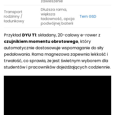
zawieszenie
Dłuższa rama,
Transport
większa
rodzinny /
Tern GSD
ładowność, opcja
ładunkowy
podwójnej baterii
Przykład
DYU T1
: składany, 20-calowy e-rower z
czujnikiem momentu obrotowego
, który
automatycznie dostosowuje wspomaganie do siły
pedałowania. Rama magnezowa zapewnia lekkość i
trwałość, co sprawia, że jest świetnym wyborem dla
studentów i pracowników dojeżdżających codziennie.