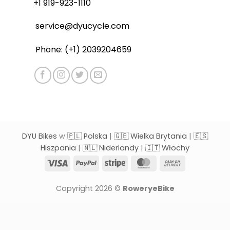
+1 919-923-1110
service@dyucycle.com
Phone: (+1) 2039204659
DYU Bikes
w
🇵🇱 Polska
|
🇬🇧 Wielka Brytania
|
🇪🇸
Hiszpania
|
🇳🇱 Niderlandy
|
🇮🇹 Włochy
Visa
PayPal
Stripe
MasterCard
Cash
On
Delivery
Copyright 2026 ©
RoweryeBike