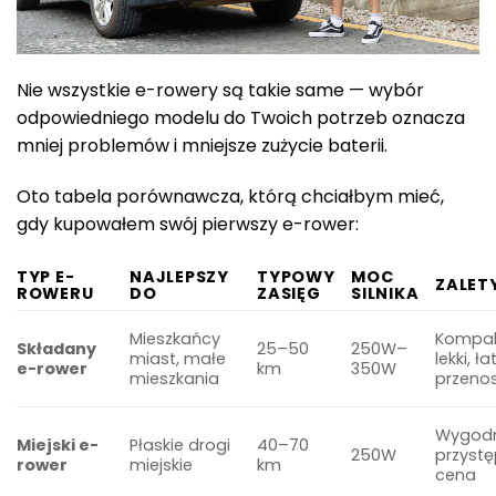
Nie wszystkie e-rowery są takie same — wybór
odpowiedniego modelu do Twoich potrzeb oznacza
mniej problemów i mniejsze zużycie baterii.
Oto tabela porównawcza, którą chciałbym mieć,
gdy kupowałem swój pierwszy e-rower:
TYP E-
NAJLEPSZY
TYPOWY
MOC
ZALET
ROWERU
DO
ZASIĘG
SILNIKA
Mieszkańcy
Kompak
Składany
25–50
250W–
miast, małe
lekki, ł
e-rower
km
350W
mieszkania
przeno
Wygodn
Miejski e-
Płaskie drogi
40–70
250W
przyst
rower
miejskie
km
cena