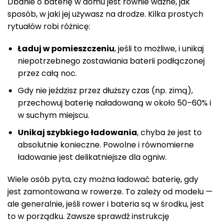
Dbanie o baterię w domu jest równie ważne, jak
sposób, w jaki jej używasz na drodze. Kilka prostych
rytuałów robi różnicę:
Ładuj w pomieszczeniu
, jeśli to możliwe, i unikaj
niepotrzebnego zostawiania baterii podłączonej
przez całą noc.
Gdy nie jeździsz przez dłuższy czas (np. zimą),
przechowuj baterię naładowaną w około 50–60% i
w suchym miejscu.
Unikaj szybkiego ładowania
, chyba że jest to
absolutnie konieczne. Powolne i równomierne
ładowanie jest delikatniejsze dla ogniw.
Wiele osób pyta, czy można ładować baterię, gdy
jest zamontowana w rowerze. To zależy od modelu —
ale generalnie, jeśli rower i bateria są w środku, jest
to w porządku. Zawsze sprawdź instrukcję