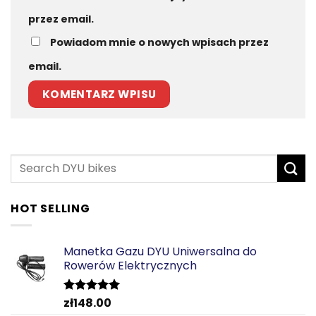
przez email.
Powiadom mnie o nowych wpisach przez
email.
HOT SELLING
Manetka Gazu DYU Uniwersalna do
Rowerów Elektrycznych
zł
148.00
Oceniono
5.00
na 5