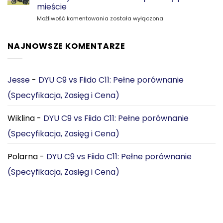
CGO800S:
mieście
Który
Samochód
Możliwość komentowania
e‑rower
została wyłączona
czy
jest
składany
lepszy
e-
do
NAJNOWSZE KOMENTARZE
rower?
miejskich
Dlaczego
dojazdów?
teraz
[2026]
wybieram
Jesse
-
DYU C9 vs Fiido C11: Pełne porównanie
DYU
(Specyfikacja, Zasięg i Cena)
C3
do
podróży
Wiklina
-
DYU C9 vs Fiido C11: Pełne porównanie
po
mieście
(Specyfikacja, Zasięg i Cena)
Polarna
-
DYU C9 vs Fiido C11: Pełne porównanie
(Specyfikacja, Zasięg i Cena)