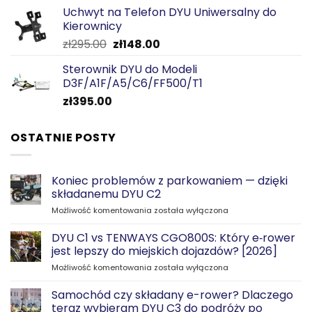
Uchwyt na Telefon DYU Uniwersalny do
Kierownicy
Pierwotna
Aktualna
zł
295.00
zł
148.00
cena
cena
Sterownik DYU do Modeli
wynosiła:
wynosi:
D3F/A1F/A5/C6/FF500/T1
zł295.00.
zł148.00.
zł
395.00
OSTATNIE POSTY
Koniec problemów z parkowaniem — dzięki
składanemu DYU C2
Koniec
Możliwość komentowania
została wyłączona
problemów
z
DYU C1 vs TENWAYS CGO800S: Który e‑rower
parkowaniem
jest lepszy do miejskich dojazdów? [2026]
—
DYU
Możliwość komentowania
została wyłączona
dzięki
C1
składanemu
vs
Samochód czy składany e-rower? Dlaczego
DYU
TENWAYS
C2
teraz wybieram DYU C3 do podróży po