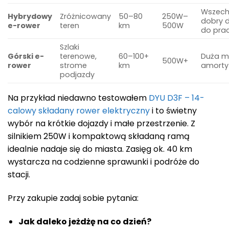
Wszech
Hybrydowy
Zróżnicowany
50–80
250W–
dobry 
e-rower
teren
km
500W
do pra
Szlaki
Górski e-
terenowe,
60–100+
Duża m
500W+
rower
strome
km
amorty
podjazdy
Na przykład niedawno testowałem
DYU D3F – 14-
calowy składany rower elektryczny
i to świetny
wybór na krótkie dojazdy i małe przestrzenie. Z
silnikiem 250W i kompaktową składaną ramą
idealnie nadaje się do miasta. Zasięg ok. 40 km
wystarcza na codzienne sprawunki i podróże do
stacji.
Przy zakupie zadaj sobie pytania:
Jak daleko jeżdżę na co dzień?