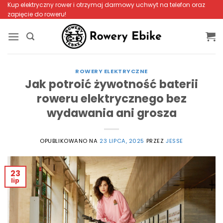
Przewiń
Kup elektryczny rower i otrzymaj darmowy uchwyt na telefon oraz
zapięcie do roweru!
do
zawartości
ROWERY ELEKTRYCZNE
Jak potroić żywotność baterii
roweru elektrycznego bez
wydawania ani grosza
OPUBLIKOWANO NA
23 LIPCA, 2025
PRZEZ
JESSE
23
lip