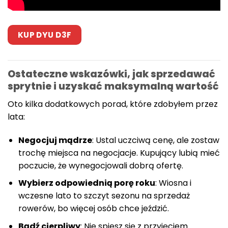
KUP DYU D3F
Ostateczne wskazówki, jak sprzedawać
sprytnie i uzyskać maksymalną wartość
Oto kilka dodatkowych porad, które zdobyłem przez
lata:
Negocjuj mądrze
: Ustal uczciwą cenę, ale zostaw
trochę miejsca na negocjacje. Kupujący lubią mieć
poczucie, że wynegocjowali dobrą ofertę.
Wybierz odpowiednią porę roku
: Wiosna i
wczesne lato to szczyt sezonu na sprzedaż
rowerów, bo więcej osób chce jeździć.
Bądź cierpliwy
: Nie spiesz się z przyjęciem