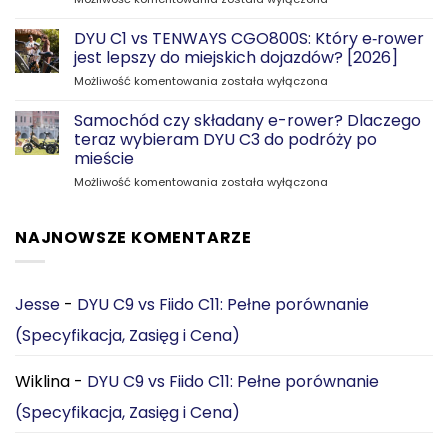
problemów
z
DYU C1 vs TENWAYS CGO800S: Który e‑rower
parkowaniem
jest lepszy do miejskich dojazdów? [2026]
—
DYU
Możliwość komentowania
została wyłączona
dzięki
C1
składanemu
vs
Samochód czy składany e-rower? Dlaczego
DYU
TENWAYS
C2
teraz wybieram DYU C3 do podróży po
CGO800S:
mieście
Który
Samochód
Możliwość komentowania
e‑rower
została wyłączona
czy
jest
składany
lepszy
e-
do
NAJNOWSZE KOMENTARZE
rower?
miejskich
Dlaczego
dojazdów?
teraz
[2026]
wybieram
Jesse
-
DYU C9 vs Fiido C11: Pełne porównanie
DYU
(Specyfikacja, Zasięg i Cena)
C3
do
podróży
Wiklina
-
DYU C9 vs Fiido C11: Pełne porównanie
po
mieście
(Specyfikacja, Zasięg i Cena)