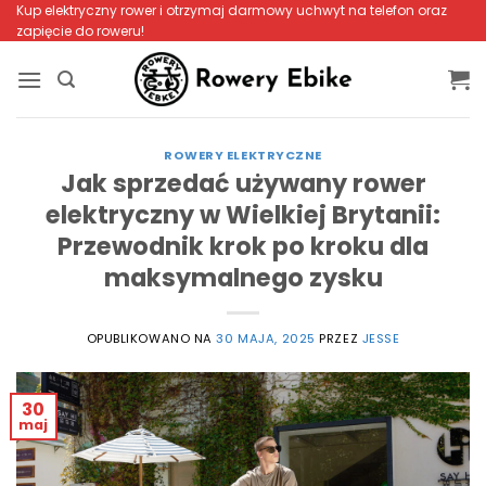
Przewiń
Kup elektryczny rower i otrzymaj darmowy uchwyt na telefon oraz
zapięcie do roweru!
do
zawartości
ROWERY ELEKTRYCZNE
Jak sprzedać używany rower
elektryczny w Wielkiej Brytanii:
Przewodnik krok po kroku dla
maksymalnego zysku
OPUBLIKOWANO NA
30 MAJA, 2025
PRZEZ
JESSE
30
maj