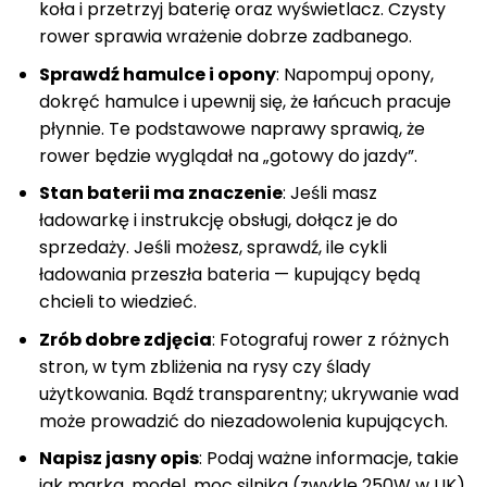
koła i przetrzyj baterię oraz wyświetlacz. Czysty
rower sprawia wrażenie dobrze zadbanego.
Sprawdź hamulce i opony
: Napompuj opony,
dokręć hamulce i upewnij się, że łańcuch pracuje
płynnie. Te podstawowe naprawy sprawią, że
rower będzie wyglądał na „gotowy do jazdy”.
Stan baterii ma znaczenie
: Jeśli masz
ładowarkę i instrukcję obsługi, dołącz je do
sprzedaży. Jeśli możesz, sprawdź, ile cykli
ładowania przeszła bateria — kupujący będą
chcieli to wiedzieć.
Zrób dobre zdjęcia
: Fotografuj rower z różnych
stron, w tym zbliżenia na rysy czy ślady
użytkowania. Bądź transparentny; ukrywanie wad
może prowadzić do niezadowolenia kupujących.
Napisz jasny opis
: Podaj ważne informacje, takie
jak marka, model, moc silnika (zwykle 250W w UK),