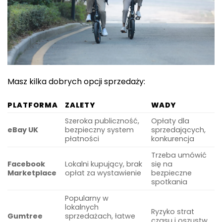
Masz kilka dobrych opcji sprzedaży:
PLATFORMA
ZALETY
WADY
Szeroka publiczność,
Opłaty dla
eBay UK
bezpieczny system
sprzedających,
płatności
konkurencja
Trzeba umówić
Facebook
Lokalni kupujący, brak
się na
Marketplace
opłat za wystawienie
bezpieczne
spotkania
Popularny w
lokalnych
Ryzyko strat
Gumtree
sprzedażach, łatwe
czasu i oszustw