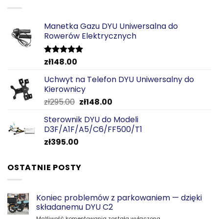
Manetka Gazu DYU Uniwersalna do
Rowerów Elektrycznych
zł
148.00
Oceniono
5.00
na 5
Uchwyt na Telefon DYU Uniwersalny do
Kierownicy
Pierwotna
Aktualna
zł
295.00
zł
148.00
cena
cena
Sterownik DYU do Modeli
wynosiła:
wynosi:
D3F/A1F/A5/C6/FF500/T1
zł295.00.
zł148.00.
zł
395.00
OSTATNIE POSTY
Koniec problemów z parkowaniem — dzięki
składanemu DYU C2
Koniec
Możliwość komentowania
została wyłączona