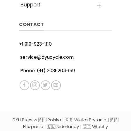
Support
CONTACT
+1 919-923-1110
service@dyucycle.com
Phone: (+1) 2039204659
DYU Bikes
w
🇵🇱 Polska
|
🇬🇧 Wielka Brytania
|
🇪🇸
Hiszpania
|
🇳🇱 Niderlandy
|
🇮🇹 Włochy